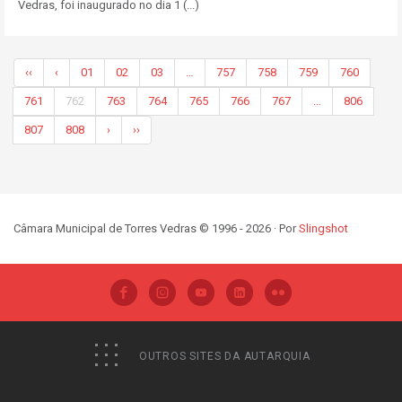
Vedras, foi inaugurado no dia 1 (...)
‹‹
‹
01
02
03
…
757
758
759
760
761
762
763
764
765
766
767
…
806
807
808
›
››
Câmara Municipal de Torres Vedras © 1996 - 2026 · Por
Slingshot
OUTROS SITES DA AUTARQUIA