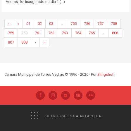
Vedras, foi inaugurado no dia 1 (...)
‹‹
‹
01
02
03
…
755
756
757
758
759
760
761
762
763
764
765
…
806
807
808
›
››
Câmara Municipal de Torres Vedras © 1996 - 2026 · Por
Slingshot
OUTROS SITES DA AUTARQUIA