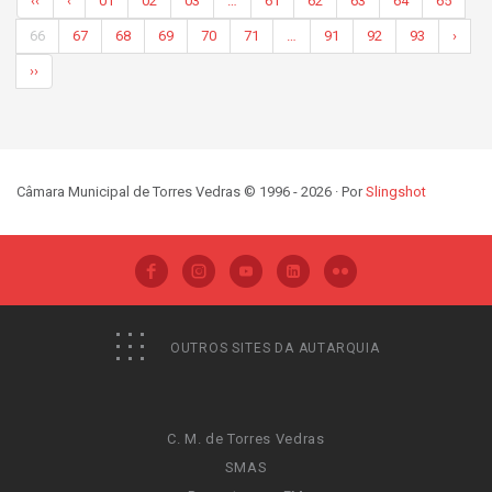
‹‹
‹
01
02
03
…
61
62
63
64
65
66
67
68
69
70
71
…
91
92
93
›
››
Câmara Municipal de Torres Vedras © 1996 - 2026 · Por
Slingshot
OUTROS SITES DA AUTARQUIA
C. M. de Torres Vedras
SMAS