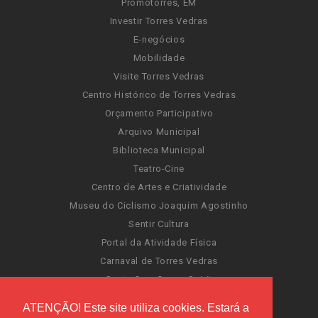
Promotorres, EM
Investir Torres Vedras
E-negócios
Mobilidade
Visite Torres Vedras
Centro Histórico de Torres Vedras
Orçamento Participativo
Arquivo Municipal
Biblioteca Municipal
Teatro-Cine
Centro de Artes e Criatividade
Museu do Ciclismo Joaquim Agostinho
Sentir Cultura
Portal da Atividade Física
Carnaval de Torres Vedras
Santa Cruz Ocean Spirit
Novas Invasões
ATENÇÃO! Este site utiliza cookies. Estará a
Festas de Torres Vedras