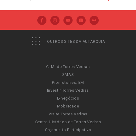
OUTROS SITES DA AUTARQUIA
C. M. de Torres Vedras
SMAS
Promotorres, EM
Investir Torres Vedras
E-negócios
Mobilidade
Visite Torres Vedras
Centro Histórico de Torres Vedras
Orçamento Participativo