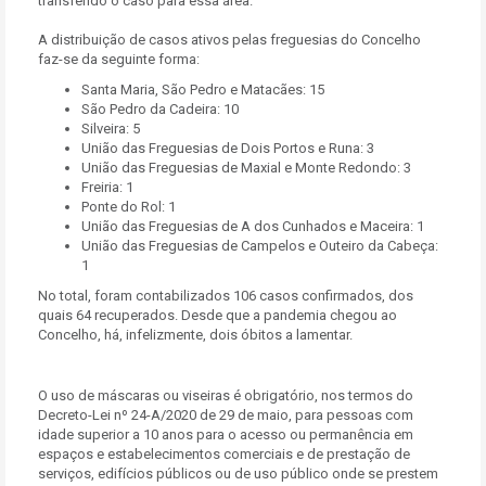
transferido o caso para essa área.
A distribuição de casos ativos pelas freguesias do Concelho
faz-se da seguinte forma:
Santa Maria, São Pedro e Matacães: 15
São Pedro da Cadeira: 10
Silveira: 5
União das Freguesias de Dois Portos e Runa: 3
União das Freguesias de Maxial e Monte Redondo: 3
Freiria: 1
Ponte do Rol: 1
União das Freguesias de A dos Cunhados e Maceira: 1
União das Freguesias de Campelos e Outeiro da Cabeça:
1
No total, foram contabilizados 106 casos confirmados, dos
quais 64 recuperados. Desde que a pandemia chegou ao
Concelho, há, infelizmente, dois óbitos a lamentar.
O uso de máscaras ou viseiras é obrigatório, nos termos do
Decreto-Lei nº 24-A/2020 de 29 de maio, para pessoas com
idade superior a 10 anos para o acesso ou permanência em
espaços e estabelecimentos comerciais e de prestação de
serviços, edifícios públicos ou de uso público onde se prestem