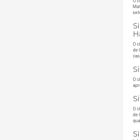
O
c
Mat
set
S
H
O
c
de 
cas
S
O
c
apr
S
O
c
de 
qua
S