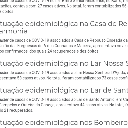
luster
de casos de COVID-19 no Lar Barro Senior Residence, no Barro, na
acães, contava com 27 casos ativos. No total, foram contabilizados 56
e óbitos.
ituação epidemiológica na Casa de R
armonia
luster
de casos de COVID-19 associados à Casa de Repouso Enseada da H
União das Freguesias de A dos Cunhados e Maceira, apresentava nove ca
os confirmados, dos quais 24 recuperados e dez óbitos.
ituação epidemiológica no Lar Nossa 
luster
de casos de COVID-19 associados ao Lar Nossa Senhora D'Ajuda, 
esentava 58 casos ativos. No total, foram contabilizados 73 casos confi
ituação epidemiológica no Lar de San
luster
de casos de COVID-19 associados ao Lar de Santo António, em Ca
Campelos e Outeiro da Cabeça, apresentava 44 casos ativos. No total, 
is 21 recuperados.
ituação epidemiológica nos Bombeiros