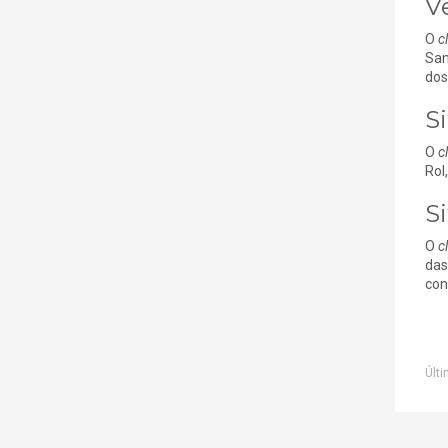
V
O
c
San
dos
S
O
c
Rol
S
O
c
das
con
Últi