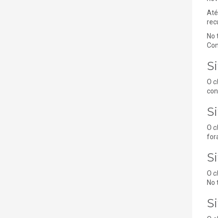
Até
rec
No 
Con
S
O
c
con
S
O
c
for
S
O
c
No 
S