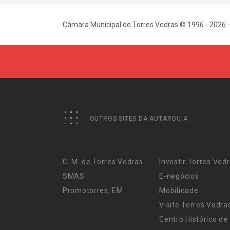
Câmara Municipal de Torres Vedras © 1996 - 2026 ·
OUTROS SITES DA AUTARQUIA
C. M. de Torres Vedras
Investir Torres Ved
SMAS
E-negócios
Promotorres, EM
Mobilidade
Visite Torres Vedra
Centro Histórico de