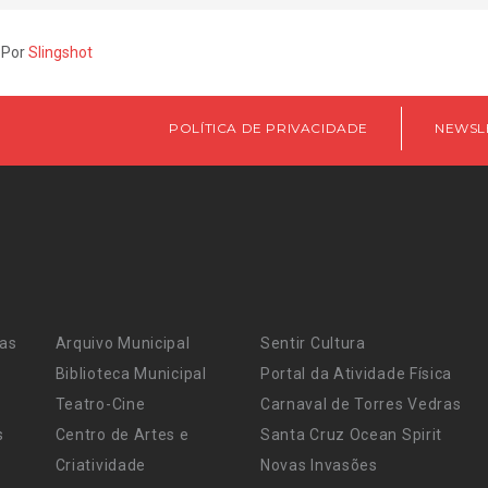
 Por
Slingshot
POLÍTICA DE PRIVACIDADE
NEWSL
ras
Arquivo Municipal
Sentir Cultura
Biblioteca Municipal
Portal da Atividade Física
Teatro-Cine
Carnaval de Torres Vedras
s
Centro de Artes e
Santa Cruz Ocean Spirit
Criatividade
Novas Invasões