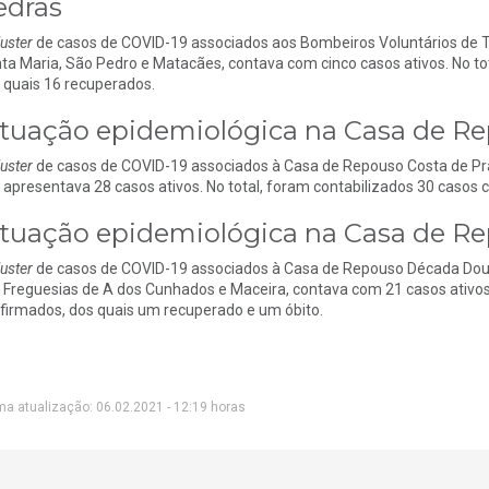
edras
luster
de casos de COVID-19 associados aos Bombeiros Voluntários de To
ta Maria, São Pedro e Matacães, contava com cinco casos ativos. No to
 quais 16 recuperados.
ituação epidemiológica na Casa de Re
luster
de casos de COVID-19 associados à Casa de Repouso Costa de Pra
, apresentava 28 casos ativos. No total, foram contabilizados 30 casos c
ituação epidemiológica na Casa de 
luster
de casos de COVID-19 associados à Casa de Repouso Década Dour
 Freguesias de A dos Cunhados e Maceira, contava com 21 casos ativos.
firmados, dos quais um recuperado e um óbito.
ma atualização: 06.02.2021 - 12:19 horas