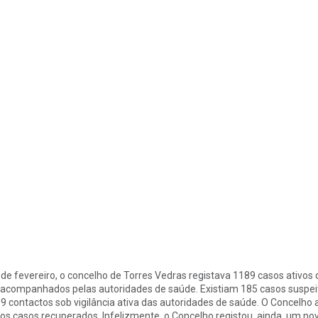
 de fevereiro, o concelho de Torres Vedras registava 1189 casos ativo
 acompanhados pelas autoridades de saúde. Existiam 185 casos suspeito
9 contactos sob vigilância ativa das autoridades de saúde. O Concelh
os casos recuperados. Infelizmente, o Concelho registou, ainda, um nov