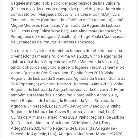
daquele instituto, sob a coordenação técnica de Ilda Caldeira
(técnica do INIAV), tendo o respetivo painel de provadores sido
composto por: Margarida Couto, Sílvia Lourenço (INIAV), Luís
Fernando Louret (Confraria dos Enófilos da Estremadura), José
Miguel Meneses (Comissão Vitivinícola da Região de Lisboa),
Raul Jesus (República Wine Bar), Ana Almeirante (Associação
Portuguesa de Enologia e Viticultura) e Tiago Paula (Associação
de Escanções de Portugal e Revista Escanção).
No que toca à vertente de vinhos brancos do referido concurso,
o vencedor da mesma foi o Alma Vitis 2020, Vinho Regional de
Lisboa (da Adega Cooperativa de São Mamede da Ventosa),
tendo obtido os segundo e terceiro lugares, respetivamente, os
vinhos Quinta da Boa Esperança - Fernão Pires 2018, Vinho
Regional de Lisboa (da Sociedade Agrícola da Gama - Quinta da
Boa Esperança) e Velhos Tempos - Reserva - Arinto 2020, Vinho
Regional de Lisboa (da Adega Cooperativa da Carvoeira). Foram
também apresentados a concurso: Porão Velho Arinto 2019,
Vinho Regional de Lisboa (da Encosta da Vila - Sociedade
Agrícola Unipessoal, Lda); Surf - Sauvignon Blanc 2019, Vinho
Regional de Lisboa (das Caves Barbosa, Unipessoal, Lda);
Quinta da Almiara - Fernão Pires 2020, Vinho Regional de Lisboa
(da Quinta da Almiara - Sociedade Vitivínicola, SA); Dory -
AdegaMãe 2020, Vinho Regional de Lisboa (da AdegaMãe -
Sociedade Agrícola, Lda); Adega da Murnalha - Moscatel 2020,