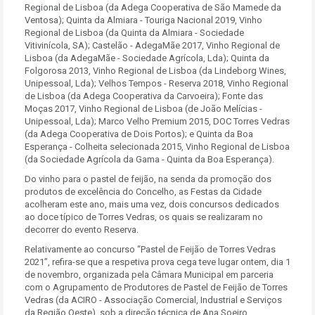
Regional de Lisboa (da Adega Cooperativa de São Mamede da
Ventosa); Quinta da Almiara - Touriga Nacional 2019, Vinho
Regional de Lisboa (da Quinta da Almiara - Sociedade
Vitivinícola, SA); Castelão - AdegaMãe 2017, Vinho Regional de
Lisboa (da AdegaMãe - Sociedade Agrícola, Lda); Quinta da
Folgorosa 2013, Vinho Regional de Lisboa (da Lindeborg Wines,
Unipessoal, Lda); Velhos Tempos - Reserva 2018, Vinho Regional
de Lisboa (da Adega Cooperativa da Carvoeira); Fonte das
Moças 2017, Vinho Regional de Lisboa (de João Melícias -
Unipessoal, Lda); Marco Velho Premium 2015, DOC Torres Vedras
(da Adega Cooperativa de Dois Portos); e Quinta da Boa
Esperança - Colheita selecionada 2015, Vinho Regional de Lisboa
(da Sociedade Agrícola da Gama - Quinta da Boa Esperança).
Do vinho para o pastel de feijão, na senda da promoção dos
produtos de excelência do Concelho, as Festas da Cidade
acolheram este ano, mais uma vez, dois concursos dedicados
ao doce típico de Torres Vedras, os quais se realizaram no
decorrer do evento Reserva.
Relativamente ao concurso “Pastel de Feijão de Torres Vedras
2021”, refira-se que a respetiva prova cega teve lugar ontem, dia 1
de novembro, organizada pela Câmara Municipal em parceria
com o Agrupamento de Produtores de Pastel de Feijão de Torres
Vedras (da ACIRO - Associação Comercial, Industrial e Serviços
da Região Oeste), sob a direção técnica de Ana Soeiro