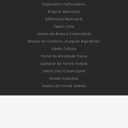
Orçamento Participativo
Arquivo Municipal
Biblioteca Municipal
Teatro-Cine
Centro de Artes e Criatividade
Museu do Ciclismo Joaquim Agostinho
Sentir Cultura
Portal da Atividade Física
Carnaval de Torres Vedras
Santa Cruz Ocean Spirit
Novas Invasões
Festas de Torres Vedras