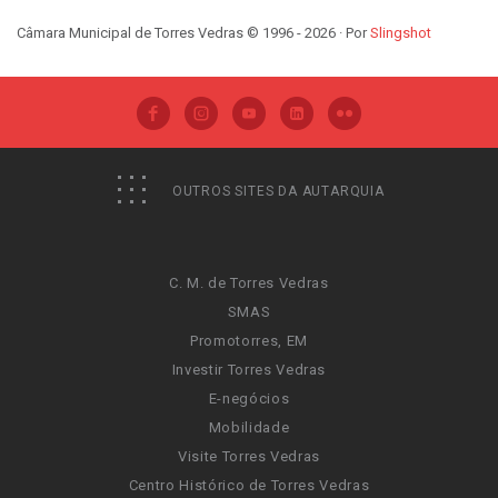
Câmara Municipal de Torres Vedras © 1996 - 2026 · Por
Slingshot
OUTROS SITES DA AUTARQUIA
C. M. de Torres Vedras
SMAS
Promotorres, EM
Investir Torres Vedras
E-negócios
Mobilidade
Visite Torres Vedras
Centro Histórico de Torres Vedras