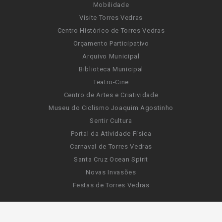
Mobilidade
Visite Torres Vedras
Centro Histórico de Torres Vedras
Orçamento Participativo
Arquivo Municipal
Biblioteca Municipal
Teatro-Cine
Centro de Artes e Criatividade
Museu do Ciclismo Joaquim Agostinho
Sentir Cultura
Portal da Atividade Física
Carnaval de Torres Vedras
Santa Cruz Ocean Spirit
Novas Invasões
Festas de Torres Vedras