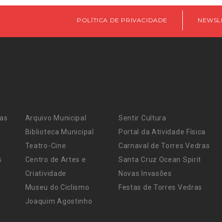
POLÍTICA DE PRIVACIDADE
NEWSL
ras
Arquivo Municipal
Sentir Cultura
Biblioteca Municipal
Portal da Atividade Física
Teatro-Cine
Carnaval de Torres Vedras
s
Centro de Artes e
Santa Cruz Ocean Spirit
Criatividade
Novas Invasões
Museu do Ciclismo
Festas de Torres Vedras
Joaquim Agostinho