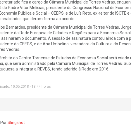
ecretariado fica a cargo da Câmara Municipal de Torres Vedras, enquant
á do Padre Vítor Melícias, presidente do Congresso Nacional de Economi
Economia Pública e Social – CEEPS, e de Luís Reto, ex-reitor do ISCTE 
sonalidades que deram forma ao acordo.
los Bernardes, presidente da Câmara Municipal de Torres Vedras, Jorge
sidente da Rede Europeia de Cidades e Regiões para a Economia Social
 assinaram o documento. A sessão de assinatura contou ainda com a pr
sidente do CEEPS, e de Ana Umbelino, vereadora da Cultura e do Desen
res Vedras.
âmbito do Centro Torriense de Estudos de Economia Social será criado 
a, que será administrado pela Câmara Municipal de Torres Vedras. Subl
tuguesa a integrar a REVES, tendo aderido à Rede em 2016.
icado: 10.05.2018 - 18:44 horas
 Por
Slingshot