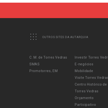
OUTROS SITES DA AUTARQUIA
C. M. de Torres Vedras
Investir Torres Ved
SMAS
E-negócios
Promotorres, EM
Mobilidade
Visite Torres Vedra
Centro Histórico de
Torres Vedras
Orçamento
Participativo