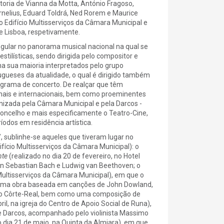
toria de Vianna da Motta, António Fragoso,
rnelius, Eduard Toldrá, Ned Rorem e Maurice
o Edifício Multisserviços da Câmara Municipal e
de Lisboa, respetivamente.
ngular no panorama musical nacional na qual se
tilísticas, sendo dirigida pelo compositor e
a sua maioria interpretados pelo grupo
gueses da atualidade, o qual é dirigido também
grama de concerto. De realçar que têm
nais e internacionais, bem como proeminentes
izada pela Câmara Municipal e pela Darcos -
oncelho e mais especificamente o Teatro-Cine,
dos em residência artística.
 sublinhe-se aqueles que tiveram lugar no
ifício Multisserviços da Câmara Municipal): o
nte
(realizado no dia 20 de fevereiro, no Hotel
nn Sebastian Bach e Ludwig van Beethoven; o
 Multisserviços da Câmara Municipal), em que o
 uma obra baseada em canções de John Dowland,
uno Côrte-Real, bem como uma composição de
ril, na igreja do Centro de Apoio Social de Runa),
e Darcos, acompanhado pelo violinista Massimo
o dia 21 de maio, na Quinta da Almiara), em que