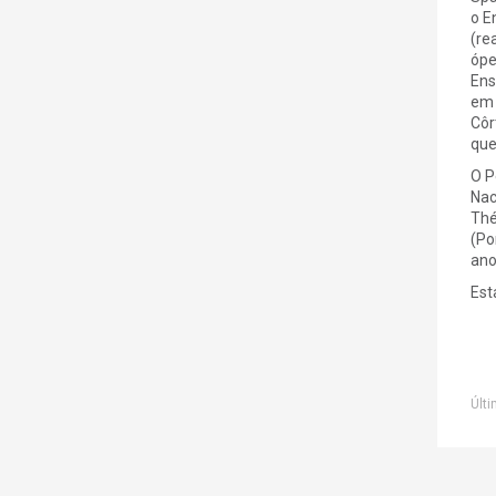
o E
(re
óp
Ens
em 
Côr
que
O P
Nac
Thé
(Po
ano
Est
Últi