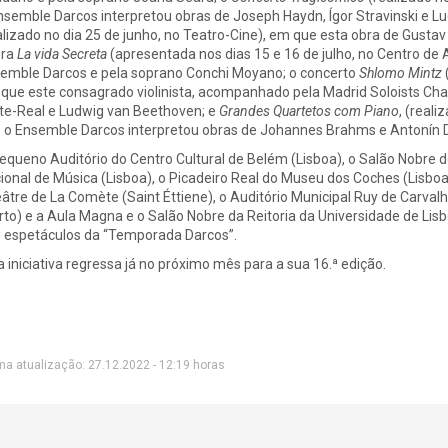
nsemble Darcos interpretou obras de Joseph Haydn, Ígor Stravinski e L
alizado no dia 25 de junho, no Teatro-Cine), em que esta obra de Gustav
era
La vida Secreta
(apresentada nos dias 15 e 16 de julho, no Centro de Ar
emble Darcos e pela soprano Conchi Moyano; o concerto
Shlomo Mintz
(
que este consagrado violinista, acompanhado pela Madrid Soloists Cha
te-Real e Ludwig van Beethoven; e
Grandes Quartetos com Piano
, (real
 o Ensemble Darcos interpretou obras de Johannes Brahms e Antonín
equeno Auditório do Centro Cultural de Belém (Lisboa), o Salão Nobre do
ional de Música (Lisboa), o Picadeiro Real do Museu dos Coches (Lisbo
âtre de La Comète (Saint Éttiene), o Auditório Municipal Ruy de Carval
rto) e a Aula Magna e o Salão Nobre da Reitoria da Universidade de L
 espetáculos da “Temporada Darcos”.
a iniciativa regressa já no próximo mês para a sua 16.ª edição.
ma atualização: 27.12.2022 - 12:19 horas