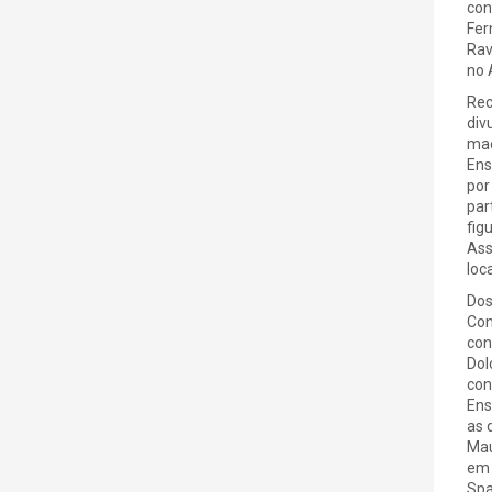
con
Fer
Rav
no 
Rec
div
mae
Ens
por
par
fig
Ass
loc
Dos
Con
con
Dol
con
Ens
as 
Mau
em 
Spa