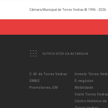
Câmara Municipal de Torres Vedras © 1996 - 2026 ·
OUTROS SITES DA AUTARQUIA
C. M. de Torres Vedras
Investir Torres Ved
SMAS
E-negócios
Promotorres, EM
Mobilidade
Visite Torres Vedra
Centro Histórico de
Torres Vedras