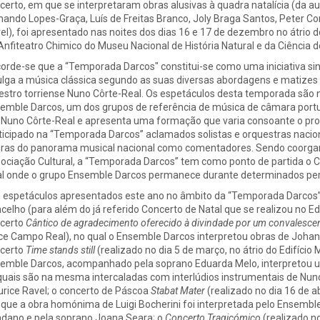
certo, em que se interpretaram obras alusivas à quadra natalícia (da au
nando Lopes-Graça, Luís de Freitas Branco, Joly Braga Santos, Peter Co
el), foi apresentado nas noites dos dias 16 e 17 de dezembro no átrio d
Anfiteatro Chimico do Museu Nacional de História Natural e da Ciência 
orde-se que a “Temporada Darcos" constitui-se como uma iniciativa si
ulga a música clássica segundo as suas diversas abordagens e matizes es
stro torriense Nuno Côrte-Real. Os espetáculos desta temporada são n
emble Darcos, um dos grupos de referência de música de câmara portu
 Nuno Côrte-Real e apresenta uma formação que varia consoante o pro
ticipado na “Temporada Darcos” aclamados solistas e orquestras nacio
uras do panorama musical nacional como comentadores. Sendo coorgan
ociação Cultural, a “Temporada Darcos” tem como ponto de partida o C
al onde o grupo Ensemble Darcos permanece durante determinados perío
 espetáculos apresentados este ano no âmbito da “Temporada Darcos”,
celho (para além do já referido Concerto de Natal que se realizou no Ed
certo
Cântico de agradecimento oferecido à divindade por um convalesce
ce Campo Real), no qual o Ensemble Darcos interpretou obras de Joha
certo
Time stands still
(realizado no dia 5 de março, no átrio do Edifício
emble Darcos, acompanhado pela soprano Eduarda Melo, interpretou
quais são na mesma intercaladas com interlúdios instrumentais de N
rice Ravel; o concerto de Páscoa
Stabat Mater
(realizado no dia 16 de ab
que a obra homónima de Luigi Bocherini foi interpretada pelo Ensembl
dano e pela soprano Joana Seara; o
Concerto Tragicómico
(realizado n