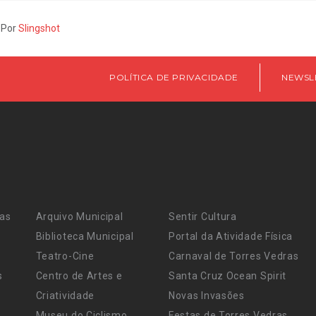
 Por
Slingshot
POLÍTICA DE PRIVACIDADE
NEWSL
ras
Arquivo Municipal
Sentir Cultura
Biblioteca Municipal
Portal da Atividade Física
Teatro-Cine
Carnaval de Torres Vedras
s
Centro de Artes e
Santa Cruz Ocean Spirit
Criatividade
Novas Invasões
Museu do Ciclismo
Festas de Torres Vedras