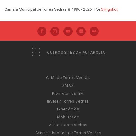
Câmara Municipal de Torres Vedras © 1996 - 2026 · Por
Slingshot
OUTROS SITES DA AUTARQUIA
C. M. de Torres Vedras
SMAS
Promotorres, EM
Investir Torres Vedras
E-negócios
Mobilidade
Visite Torres Vedras
Centro Histórico de Torres Vedras