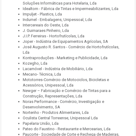
Soluções Informáticas para Hotelaria, Lda
Idealtom - Fábrica de Tintas e Impermeabilizantes, Lda
Impuljet - Plastics, Lda
Indumel - Embalagens, Unipessoal, Lda
Intercereais do Oeste, Lda
J. Guimaraes Pinheiro, Lda
J.I.P. Ferreiras - Hortofrutícolas, Lda
Joper - Indústria de Equipamentos Agrícolas, SA
José Augusto R. Santos - Comércio de Hortofrutícolas,
Lda
Kontraproduções - Marketing e Publicidade, Lda
Kozegho, Lda
Lacamóvel - Indústria de Mobiliário, Lda
Mecano- Técnica, Lda
Mototorres-Comércio de Motociclos, Bicicletas e
Acessórios, Unipessoal, Lda
Newger – Fabricação e Comércio de Tintas para a
Construção, Representações, Lda
Noras Performance - Comércio, Investigação e
Desenvolvimento, SA
Nortenho - Produtos Alimentares, Lda
Oculista Central Torreense, Unipessoal Lda
Papelaria União, Lda
Pateo do Faustino - Restaurante e Mercearias, Lda
Paucorte - Sociedade de Corte e Rechega de Madeiras,