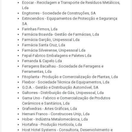
Ecocar - Reciclagem e Transporte de Resíduos Metálicos,
Lda
Engitorres - Sociedade de Construções, SA
Extincendios - Equipamentos de Protecção e Segurança
SA
Farinhas Firmos, Lda
Farmácia Boavida- Gestão de Farmácias, Lda
Farmácia Garção, Unipessoal Lda
Farmácia Santa Cruz, Lda
Farmácia Silveirense, Unipessoal Lda
Fepal-Fabrico Embalagens e Paletes Lda
Fernanda & Capelo Lda
Ferragens Bacalhau - Sociedade de Ferragens e
Ferramentas, Lda
Fitoplanta - Produção e Comercialização de Plantas, Lda
Flexbor - Sociedade Técnica de Equipamentos, Lda
G.D.A. - Gestão e Distribuição Automóvel, SA
Galtorres - Distribuição de Gás, Unipessoal, Lda
Gama Uno - Fabrico e Comercialização de Produtos
Cerâmicos e Sanitários, Lda
Grafivedras - Artes Gráficas, Lda
Hernani Franco - Construcoes Unip, Lda
Hober - Indústria Metalomecânica, Lda
Hortafina - Produção Hortícola, Lda
Host Hotel Systems - Consultoria, Desenvolvimento e