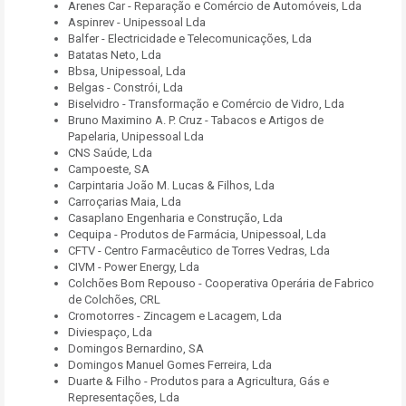
Arenes Car - Reparação e Comércio de Automóveis, Lda
Aspinrev - Unipessoal Lda
Balfer - Electricidade e Telecomunicações, Lda
Batatas Neto, Lda
Bbsa, Unipessoal, Lda
Belgas - Constrói, Lda
Biselvidro - Transformação e Comércio de Vidro, Lda
Bruno Maximino A. P. Cruz - Tabacos e Artigos de
Papelaria, Unipessoal Lda
CNS Saúde, Lda
Campoeste, SA
Carpintaria João M. Lucas & Filhos, Lda
Carroçarias Maia, Lda
Casaplano Engenharia e Construção, Lda
Cequipa - Produtos de Farmácia, Unipessoal, Lda
CFTV - Centro Farmacêutico de Torres Vedras, Lda
CIVM - Power Energy, Lda
Colchões Bom Repouso - Cooperativa Operária de Fabrico
de Colchões, CRL
Cromotorres - Zincagem e Lacagem, Lda
Diviespaço, Lda
Domingos Bernardino, SA
Domingos Manuel Gomes Ferreira, Lda
Duarte & Filho - Produtos para a Agricultura, Gás e
Representações, Lda