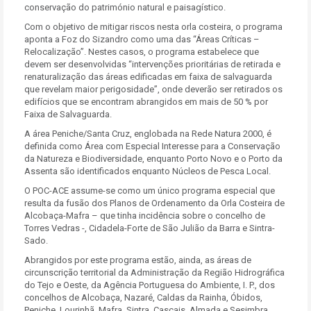
conservação do património natural e paisagístico.
Com o objetivo de mitigar riscos nesta orla costeira, o programa
aponta a Foz do Sizandro como uma das “Áreas Críticas –
Relocalização”. Nestes casos, o programa estabelece que
devem ser desenvolvidas “intervenções prioritárias de retirada e
renaturalização das áreas edificadas em faixa de salvaguarda
que revelam maior perigosidade”, onde deverão ser retirados os
edifícios que se encontram abrangidos em mais de 50 % por
Faixa de Salvaguarda.
A área Peniche/Santa Cruz, englobada na Rede Natura 2000, é
definida como Área com Especial Interesse para a Conservação
da Natureza e Biodiversidade, enquanto Porto Novo e o Porto da
Assenta são identificados enquanto Núcleos de Pesca Local.
O POC-ACE assume-se como um único programa especial que
resulta da fusão dos Planos de Ordenamento da Orla Costeira de
Alcobaça-Mafra – que tinha incidência sobre o concelho de
Torres Vedras -, Cidadela-Forte de São Julião da Barra e Sintra-
Sado.
Abrangidos por este programa estão, ainda, as áreas de
circunscrição territorial da Administração da Região Hidrográfica
do Tejo e Oeste, da Agência Portuguesa do Ambiente, I. P., dos
concelhos de Alcobaça, Nazaré, Caldas da Rainha, Óbidos,
Peniche, Lourinhã, Mafra, Sintra, Cascais, Almada e Sesimbra,