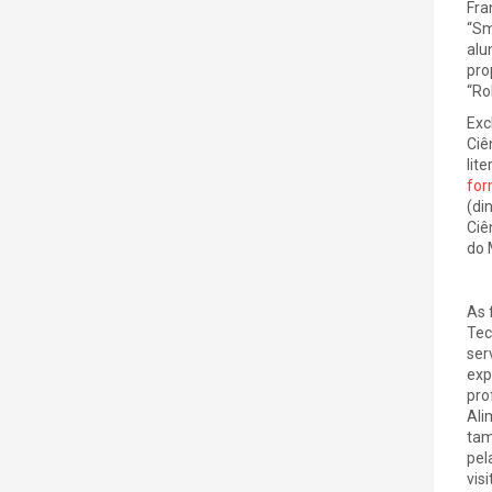
Fra
“Sm
alu
pro
“Ro
Exc
Ciê
lit
fo
(di
Ciê
do 
As 
Tec
ser
exp
pro
Ali
tam
pel
visi