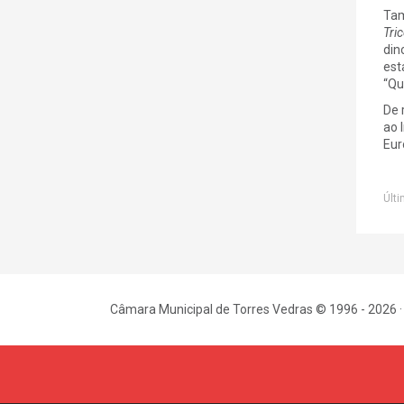
Tam
Tri
din
est
“Qu
De 
ao 
Eur
Últi
Câmara Municipal de Torres Vedras © 1996 - 2026 ·