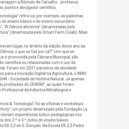
omenagem a Rómulo de Carvalho - professor,
, poeta e divulgador científico.
cnologia" refira-se, por exemplo, as palestras
o do ensino básico e do ensino secundário:
”, “A Ciência alimenta” (dinamizadas pelo
cultura” (dinamizada pelo Smart Farm Colab). Mais
iveram lugar, no âmbito da edição deste ano da
“Ciência, o que se faz por cá?” (em que se
que é promovida pela Câmara Municipal, são
ão científica ou relacionadas com o uso de
olar. Foram em 2021 parceiros da atividade
o para a Inovação Digital na Agricultura, o INIAV
 SHN - Sociedade de História Natural. Já apenas
“As profissões do CENFIM”, as quais foram
rofissional da Indústria Metalúrgica e
cia & Tecnologia” foi as oficinas e
workshops
.
tivity”, um projeto dinamizado pela Fundação La
rcionam experiências lúdico-pedagógicas nos
s dos 2.º e 3.º ciclos do ensino básico
a EB 2,3 de S. Gonçalo. Na Escola EB 2,3 Padre