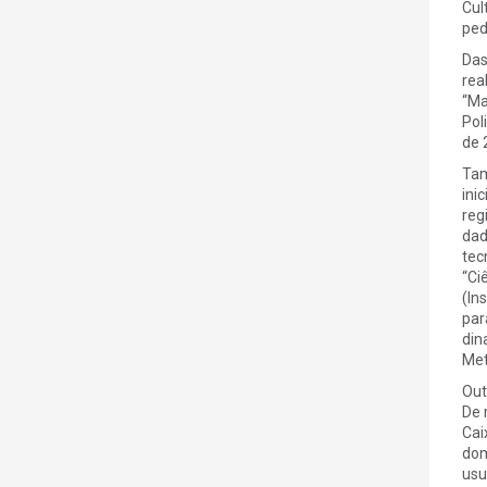
Cul
ped
Das
rea
“Ma
Pol
de 
Tam
ini
reg
dad
tec
“Ci
(In
par
din
Met
Out
De 
Cai
dom
usu