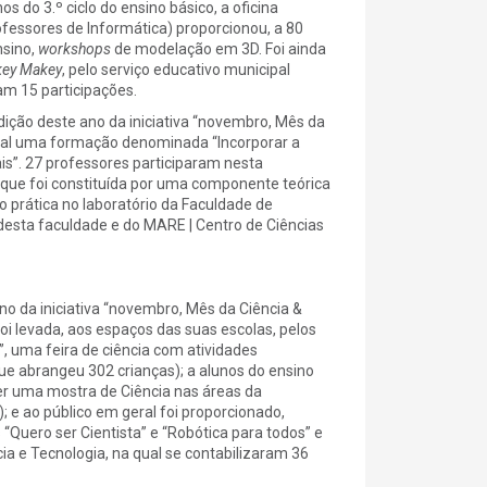
 do 3.º ciclo do ensino básico, a oficina
ofessores de Informática) proporcionou, a 80
nsino,
workshops
de modelação em 3D. Foi ainda
ey Makey
, pelo serviço educativo municipal
am 15 participações.
ção deste ano da iniciativa “novembro, Mês da
ntal uma formação denominada “Incorporar a
is”. 27 professores participaram nesta
 que foi constituída por uma componente teórica
 prática no laboratório da Faculdade de
 desta faculdade e do MARE | Centro de Ciências
o da iniciativa “novembro, Mês da Ciência &
foi levada, aos espaços das suas escolas, pelos
”, uma feira de ciência com atividades
ue abrangeu 302 crianças); a alunos do ensino
ter uma mostra de Ciência nas áreas da
 e ao público em geral foi proporcionado,
Quero ser Cientista” e “Robótica para todos” e
a e Tecnologia, na qual se contabilizaram 36