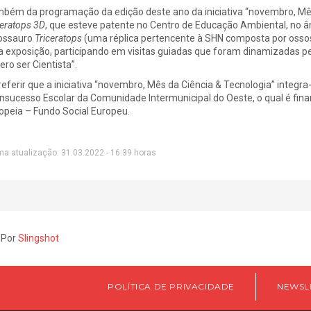
bém da programação da edição deste ano da iniciativa “novembro, Mês
ceratops 3D
, que esteve patente no Centro de Educação Ambiental, no âm
ossauro
Triceratops
(uma réplica pertencente à SHN composta por osso
a exposição, participando em visitas guiadas que foram dinamizadas pe
ero ser Cientista”.
referir que a iniciativa “novembro, Mês da Ciência & Tecnologia” integ
Insucesso Escolar da Comunidade Intermunicipal do Oeste, o qual é fina
opeia – Fundo Social Europeu.
ma atualização: 31.03.2022 - 16:39 horas
 Por
Slingshot
POLÍTICA DE PRIVACIDADE
NEWSL