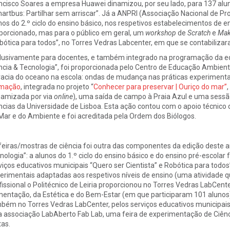
ncisco Soares a empresa Huawei dinamizou, por seu lado, para 137 alunos
artbus: Partilhar sem arriscar”. Já a ANPRI (Associação Nacional de Pr
nos do 2.º ciclo do ensino básico, nos respetivos estabelecimentos de e
porcionado, mas para o público em geral, um
workshop
de
Scratch
e
Mak
bótica para todos”, no Torres Vedras Labcenter, em que se contabilizar
lusivamente para docentes, e também integrado na programação da edi
ncia & Tecnologia”, foi proporcionada pelo Centro de Educação Ambie
eracia do oceano na escola: ondas de mudança nas práticas experimenta
rmação
, integrada no projeto “
Conhecer para preservar | Ouriço do mar”
,
namizada por via
online
), uma saída de campo à Praia Azul e uma sessão
ncias da Universidade de Lisboa. Esta ação contou com o apoio técnico
Mar e do Ambiente e foi acreditada pela Ordem dos Biólogos.
feiras/mostras de ciência foi outra das componentes da edição deste an
nologia”: a alunos do 1.º ciclo do ensino básico e do ensino pré-escolar 
viços educativos municipais “Quero ser Cientista” e Robótica para todos
erimentais adaptadas aos respetivos níveis de ensino (uma atividade q
fissional o Politécnico de Leiria proporcionou no Torres Vedras LabCen
mentação, da Estética e do Bem-Estar (em que participaram 101 alunos);
bém no Torres Vedras LabCenter, pelos serviços educativos municipais “
a associação LabAberto Fab Lab, uma feira de experimentação de Ciênci
tas.