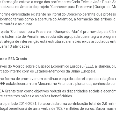
a formação esteve a cargo dos professores Carla Teles e João Paulo S
 realizada no âmbito do projeto “Conhecer para Preservar | Ouriço-do-Ma
norme diversidade existente no litoral do Concelho permite que profe
lorando temas como a abertura do Atlântico, a formação das arribas, o
re marés e as dunas.
rojeto “Conhecer para Preservar | Ouriço-do-Mar” é promovido
pela Câm
 o Externato de Penafirme, escola não agrupada que integra o programa
stratégia de intervenção está estruturada em três eixos articulados ent
luem 13 atividades.
re o EEA Grants
avés do Acordo sobre o Espaço Económico Europeu (EEE), a Islândia, o L
cado interno com os Estados-Membros da União Europeia.
o forma de promover um contínuo e equilibrado reforço das relações 
EEE estabeleceram um Mecanismo Financeiro plurianual, conhecido co
EA Grants tem como objetivos reduzir as disparidades sociais e económi
re estes três países e os países beneficiários.
a o período 2014-2021, foi acordada uma contribuição total de 2,8 mil m
tugal beneficiará de uma verba de 102,7 milhões de euros. Saiba mais