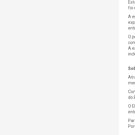
Est
foi
A e
exp
ent
O p
com
A e
inc
Sob
Atr
mer
Com
do 
O E
ent
Par
Por