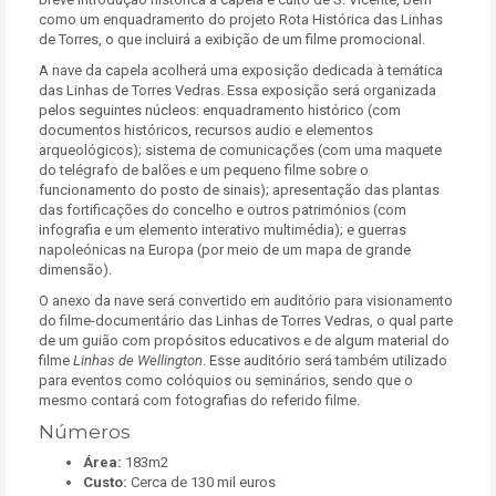
como um enquadramento do projeto Rota Histórica das Linhas
de Torres, o que incluirá a exibição de um filme promocional.
A nave da capela acolherá uma exposição dedicada à temática
das Linhas de Torres Vedras. Essa exposição será organizada
pelos seguintes núcleos: enquadramento histórico (com
documentos históricos, recursos audio e elementos
arqueológicos); sistema de comunicações (com uma maquete
do telégrafo de balões e um pequeno filme sobre o
funcionamento do posto de sinais); apresentação das plantas
das fortificações do concelho e outros patrimónios (com
infografia e um elemento interativo multimédia); e guerras
napoleónicas na Europa (por meio de um mapa de grande
dimensão).
O anexo da nave será convertido em auditório para visionamento
do filme-documentário das Linhas de Torres Vedras, o qual parte
de um guião com propósitos educativos e de algum material do
filme
Linhas de Wellington
. Esse auditório será também utilizado
para eventos como colóquios ou seminários, sendo que o
mesmo contará com fotografias do referido filme.
Números
Área:
183m2
Custo:
Cerca de 130 mil euros