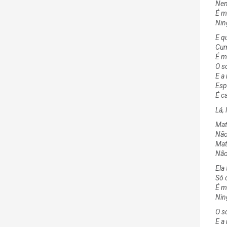
Nem
É m
Nin
E qu
Cum
É m
O s
E a
Esp
É c
Lá, 
Mat
Não
Mat
Não
Ela
Só o
É m
Nin
O s
E a