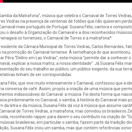
Samba da Matrafona”, música que celebra o Carnaval de Torres Vedras,
res Vedras na presença de centenas de foliões que não quiseram perder
Carnaval mais português de Portugal. Susana Félix, cantora e composito
çou o desafio à Organização do Carnaval e a dois reconhecidos músicos 
enageia os torrienses, o Carnaval de Torres e a matrafona*.
residente da Câmara Municipal de Torres Vedras, Carlos Bernardes, fal
 na promoção do Carnaval torriense. À semelhança do que aconteceu, 
ar Pêra “Delírio em Las Vedras”, esta música “permite dar a conhecer o
naval, explicar a nossa matriz, a nossa identidade”. Já Susana Félix
esentação do seu trabalho ao público, um público exigente, da sua terr
etativas tinham de ser correspondidas.
ana Félix, que vive muito intensamente o Carnaval, confessou que a ide
a conversa de café. Assim, propôs a criação de uma música que perm
mentos indissociáveis do Carnaval: a música. Foi desta forma que nasce
ica predominante no Carnaval, o samba, à história do Carnaval mais po
m da letra e da música, Susana Félix dá voz à música que assume ca
Carnaval de Torres Vedras, a matrafona, mas convidou os brasileiros Z
cida, reconhecido rapper, para darem o seu contributo na criação do “
músicas brasileiras, em particular o samba, fazem parte da tradição dos
dição, Susana Félix criou um samba, mas que contém referências sonor