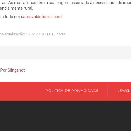
ras. As matrafonas têm a sua origem associada à necessidade de imp
encialmente rural.
ba tudo em
carnavaldetorres.com
ma atualização: 15.02.2019 - 11:10 horas
 Por
Slingshot
POLÍTICA DE PRIVACIDADE
NEWSL