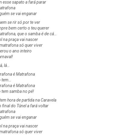
 esse sapato a fará parar
atrafona
guém se vai enganar
em se rir só por te ver
pre bem certo o teu querer
atrafona, que o samba é de cá…
ol na praça vai nascer
 matrafona só quer viver
erou o ano inteiro
arnaval!
lá, lá…
rafona é Matrafona
 tem…
rafona é Matrafona
 tem samba no pé!
 tem hora de partida na Caravela
 final do Túnel a fará voltar
atrafona
guém se vai enganar
ol na praça vai nascer
 matrafona só quer viver