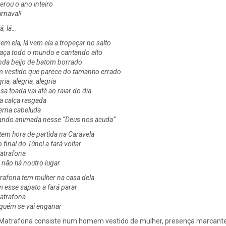
erou o ano inteiro
arnaval!
lá, lá…
em ela, lá vem ela a tropeçar no salto
aça todo o mundo e cantando alto
da beijo de batom borrado
 vestido que parece do tamanho errado
ria, alegria, alegria
a toada vai até ao raiar do dia
a calça rasgada
erna cabeluda
ando animada nesse “Deus nos acuda”
 tem hora de partida na Caravela
 final do Túnel a fará voltar
atrafona
 não há noutro lugar
rafona tem mulher na casa dela
 esse sapato a fará parar
atrafona
guém se vai enganar
Matrafona consiste num homem vestido de mulher, presença marcante 