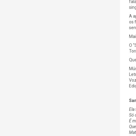
fal
sin
A a
os 
sen
Mai
O “
Tor
Que
Mús
Let
Voz
Edi
Sam
Ela
Só o
É m
Que
Mat