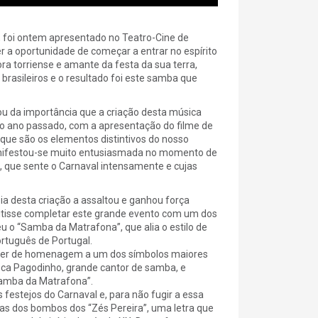
 foi ontem apresentado no Teatro-Cine de
 a oportunidade de começar a entrar no espírito
ra torriense e amante da festa da sua terra,
brasileiros e o resultado foi este samba que
ou da importância que a criação desta música
o ano passado, com a apresentação do filme de
 que são os elementos distintivos do nosso
 manifestou-se muito entusiasmada no momento de
a, que sente o Carnaval intensamente e cujas
ia desta criação a assaltou e ganhou força
itisse completar este grande evento com um dos
u o “Samba da Matrafona”, que alia o estilo de
rtuguês de Portugal.
ráter de homenagem a um dos símbolos maiores
eca Pagodinho, grande cantor de samba, e
Samba da Matrafona”.
 festejos do Carnaval e, para não fugir a essa
as dos bombos dos “Zés Pereira”, uma letra que