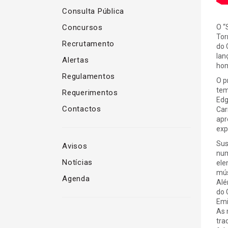
Consulta Pública
Concursos
O “
Tor
Recrutamento
do 
lan
Alertas
hom
Regulamentos
O p
tem
Requerimentos
Edg
Contactos
Car
apr
exp
Sus
Avisos
num
Notícias
ele
mús
Agenda
Alé
do 
Emi
As 
tra