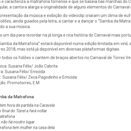
a e caracteriza a matrafona torriense e que se baseia nas marchas do C
gular, a cantora alarga a originalidade de alguns elementos do Carnava
presentação da música e exibição do videoclip criaram um clima de euf
foliões, ainda guiados pela letra, a cantar e a dançar o “Samba da M
do a sua música.
s um dia para recordar na já longa e rica história do Carnaval mais port
Samba da Matrafona” estará disponível numa edição limitada em vinil, a
res 2018, mas está já disponível em diversas plataformas digitais.
 todos os foliões o cantem de braços abertos no Carnaval de Torres Ved
ica: Susana Félix/ João Cabrita
ra: Susana Félix/ Emicida
: Susana Félix/ Zeca Pagodinho e Emicida
ção: Promotorres, E.M
ba da Matrafona
 tem hora de partida na Caravela
 final do Túnel a fará voltar
atrafona
 não há noutro lugar
rafona tem mulher na casa dela