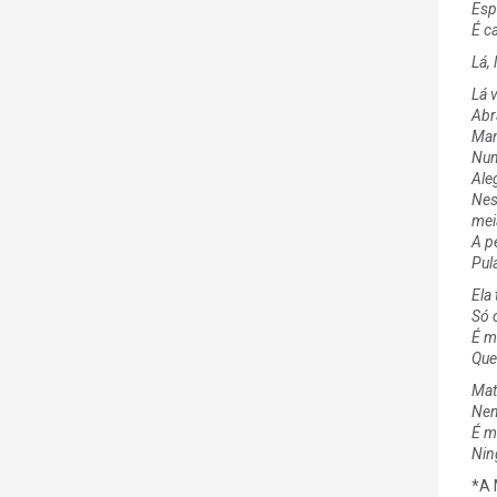
Esp
É c
Lá, 
Lá v
Abr
Man
Num
Aleg
Ness
mei
A p
Pul
Ela
Só o
É m
Que
Mat
Nem
É m
Nin
*A 