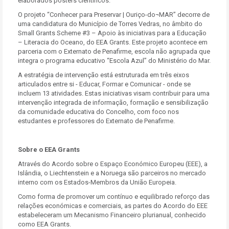
elaborados posters científicos.
O projeto “Conhecer para Preservar | Ouriço-do¬MAR” decorre de
uma candidatura do Município de Torres Vedras, no âmbito do
Small Grants Scheme #3 – Apoio às iniciativas para a Educação
– Literacia do Oceano, do EEA Grants. Este projeto acontece em
parceria com o Externato de Penafirme, escola não agrupada que
integra o programa educativo “Escola Azul” do Ministério do Mar.
A estratégia de intervenção está estruturada em três eixos
articulados entre si - Educar, Formar e Comunicar - onde se
incluem 13 atividades. Estas iniciativas visam contribuir para uma
intervenção integrada de informação, formação e sensibilização
da comunidade educativa do Concelho, com foco nos
estudantes e professores do Externato de Penafirme.
Sobre o EEA Grants
Através do Acordo sobre o Espaço Económico Europeu (EEE), a
Islândia, o Liechtenstein e a Noruega são parceiros no mercado
interno com os Estados-Membros da União Europeia.
Como forma de promover um contínuo e equilibrado reforço das
relações económicas e comerciais, as partes do Acordo do EEE
estabeleceram um Mecanismo Financeiro plurianual, conhecido
como EEA Grants.