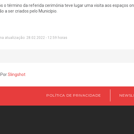
s o término da referida cerimónia teve lugar uma visita aos espaços o
ão a ser criados pelo Município.
ma atualização: 28.02.2022 - 12:59 horas
 Por
Slingshot
POLÍTICA DE PRIVACIDADE
NEWSL