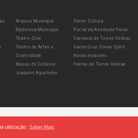
ras
Arquivo Municipal
Sentir Cultura
Biblioteca Municipal
Portal da Atividade Física
Teatro-Cine
Carnaval de Torres Vedras
s
Centro de Artes e
Santa Cruz Ocean Spirit
Criatividade
Novas Invasões
Museu do Ciclismo
Festas de Torres Vedras
Joaquim Agostinho
a utilização.
Saber Mais