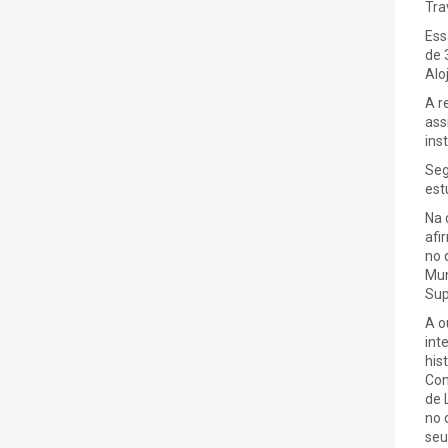
Tra
Ess
de 
Alo
A r
ass
ins
Seg
est
Na 
afi
no 
Mun
Sup
A o
int
his
Con
de 
no 
seu