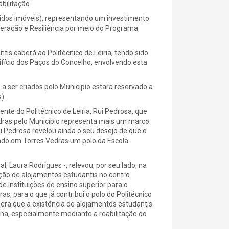
bilitação.
ridos imóveis), representando um investimento
peração e Resiliência por meio do Programa
is caberá ao Politécnico de Leiria, tendo sido
difício dos Paços do Concelho, envolvendo esta
 ser criados pelo Município estará reservado a
).
nte do Politécnico de Leiria, Rui Pedrosa, que
dras pelo Município representa mais um marco
i Pedrosa revelou ainda o seu desejo de que o
iado em Torres Vedras um polo da Escola
, Laura Rodrigues -, relevou, por seu lado, na
ção de alojamentos estudantis no centro
e instituições de ensino superior para o
s, para o que já contribui o polo do Politécnico
pera que a existência de alojamentos estudantis
ona, especialmente mediante a reabilitação do