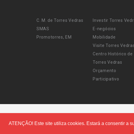
C. M. de Torres Vedras
Investir Torres Ved
SMAS
E-negócios
Promotorres, EM
Mobilidade
Visite Torres Vedra
Centro Histórico de
Torres Vedras
Orçamento
Participativo
ATENÇÃO! Este site utiliza cookies. Estará a consentir a su