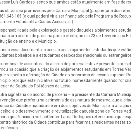
vessa Luís Cardoso, sendo que ambos estão atualmente em fase de rea
as obras são promovidas pela Câmara Municipal (proprietária dos refe
361.646,16€ (o qual poderá vir a ser financiado pelo Programa de Recu
jamento Estudantil a Custos Acessíveis).
esponsabilidade pela exploração e gestão daqueles alojamentos estudant
inado um acordo de parceria para o efeito, no dia 23 de fevereiro, no E
tituição de ensino e o Município.
undo esse documento, o acesso aos alojamentos estudantis que estão a
udantes bolseiros e a estudantes deslocados (nacionais ou estrangeiros
cerimónia de assinatura do acordo de parceria esteve presente o preside
rmou na ocasião que a criação de alojamentos estudantis em Torres Ve
que respeita à afirmação da Cidade no panorama do ensino superior. Ru
icípio replique esta iniciativa no futuro, nomeadamente quando for cr
erior de Saúde do Politécnico de Leiria.
utra signatária do acordo de parceria – a presidente da Câmara Municipal
ervenção que proferiu na cerimónia de assinatura do mesmo, que a cria
tórico da Cidade enquadra-se em dois objetivos do Município: a atração d
celho; e o desenvolvimento e revitalização daquela zona de Torres Vedra
Leiria que funciona no LabCenter. Laura Rodrigues referiu ainda que es
centro histórico da Cidade contribua para fixar mais residentes nesta z
 edificado.