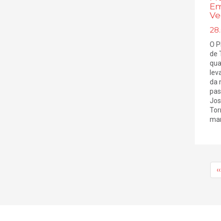
Em
Ve
28.
O P
de 
qua
lev
da 
pas
Jos
Tor
man
‹‹