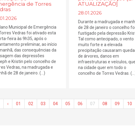
ergência de Torres
ATUALIZAÇÃO]
dras
28.01.2026
01.2026
Durante a madrugada e man
lano Municipal de Emergência
de 28 de janeiro o concelho fo
Torres Vedras foi ativado esta
fustigado pela depressão Krist
rta-feira às 9h35, após o
Tal como antecipado, o vento
antamento preliminar, ao início
muito forte e a elevada
manhã, das consequências da
precipitação causaram queda
sagem das depressões
de árvores, danos em
eph e Kristin pelo concelho de
infraestruturas e veículos, qu
res Vedras, na madrugada e
na cidade quer em todo o
hã de 28 de janeiro. (...)
concelho de Torres Vedras. (...
‹
01
02
03
04
05
06
07
08
09
10