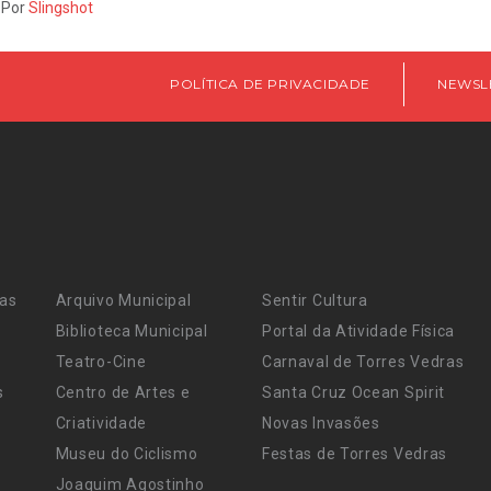
 Por
Slingshot
POLÍTICA DE PRIVACIDADE
NEWSL
ras
Arquivo Municipal
Sentir Cultura
Biblioteca Municipal
Portal da Atividade Física
Teatro-Cine
Carnaval de Torres Vedras
s
Centro de Artes e
Santa Cruz Ocean Spirit
Criatividade
Novas Invasões
Museu do Ciclismo
Festas de Torres Vedras
Joaquim Agostinho