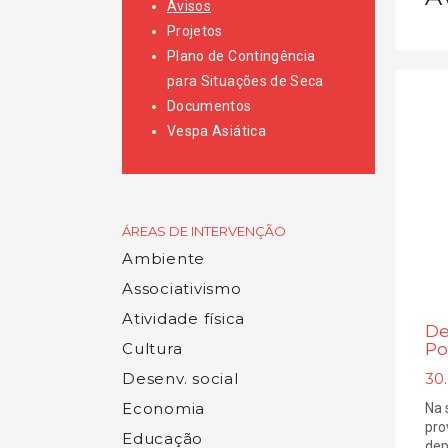
Avisos
Projetos
Plano de Contingência
para Situações de Seca
Documentos
Vespa Asiática
ÁREAS DE INTERVENÇÃO
Ambiente
Associativismo
Atividade física
De
Cultura
Po
Desenv. social
30.
Economia
Na 
pro
Educação
dep