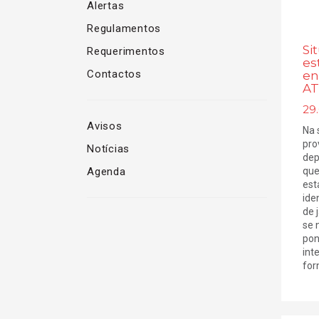
Alertas
Regulamentos
Si
Requerimentos
es
Contactos
en
AT
29.
Avisos
Na 
pro
Notícias
dep
que
Agenda
est
ide
de 
se 
pon
int
for