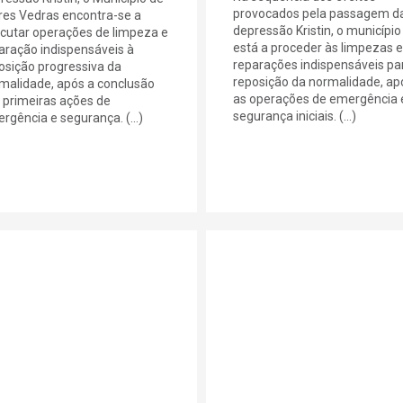
provocados pela passagem d
res Vedras encontra-se a
depressão Kristin, o município
cutar operações de limpeza e
está a proceder às limpezas e
aração indispensáveis à
reparações indispensáveis pa
osição progressiva da
reposição da normalidade, ap
malidade, após a conclusão
as operações de emergência 
 primeiras ações de
segurança iniciais. (...)
rgência e segurança. (...)