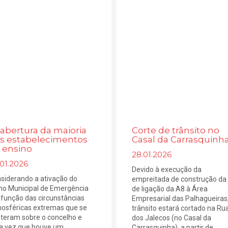
abertura da maioria
Corte de trânsito no
s estabelecimentos
Casal da Carrasquinh
 ensino
28.01.2026
01.2026
Devido à execução da
siderando a ativação do
empreitada de construção da 
no Municipal de Emergência
de ligação da A8 à Área
função das circunstâncias
Empresarial das Palhagueiras,
osféricas extremas que se
trânsito estará cortado na Ru
teram sobre o concelho e
dos Jalecos (no Casal da
 vez que houve um
Carrasquinha), a partir de