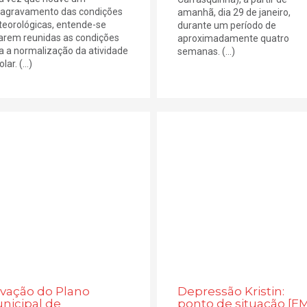
agravamento das condições
amanhã, dia 29 de janeiro,
eorológicas, entende-se
durante um período de
arem reunidas as condições
aproximadamente quatro
a a normalização da atividade
semanas. (...)
lar. (...)
ivação do Plano
Depressão Kristin:
nicipal de
ponto de situação [E