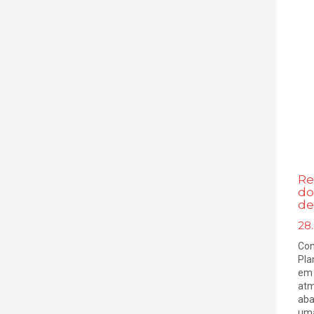
Re
do
de
28.
Con
Pla
em 
atm
aba
uma