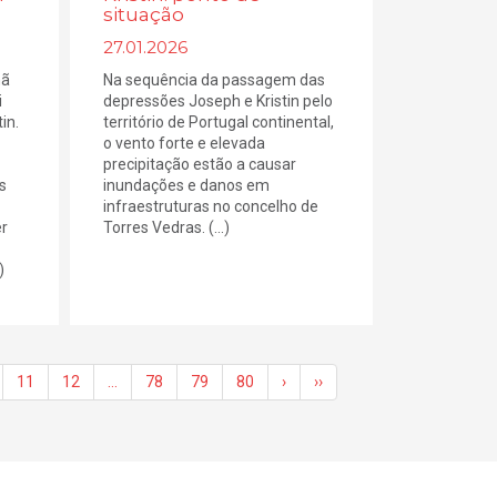
situação
27.01.2026
hã
Na sequência da passagem das
i
depressões Joseph e Kristin pelo
in.
território de Portugal continental,
o vento forte e elevada
precipitação estão a causar
s
inundações e danos em
infraestruturas no concelho de
er
Torres Vedras. (...)
)
11
12
…
78
79
80
›
››