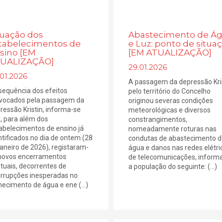
tuação dos
Abastecimento de Á
tabelecimentos de
e Luz: ponto de situa
sino [EM
[EM ATUALIZAÇÃO]
UALIZAÇÃO]
29.01.2026
01.2026
A passagem da depressão Kri
sequência dos efeitos
pelo território do Concelho
vocados pela passagem da
originou severas condições
ressão Kristin, informa-se
meteorológicas e diversos
, para além dos
constrangimentos,
abelecimentos de ensino já
nomeadamente roturas nas
ntificados no dia de ontem (28
condutas de abastecimento d
janeiro de 2026), registaram-
água e danos nas redes elétri
novos encerramentos
de telecomunicações, inform
tuais, decorrentes de
a população do seguinte: (...)
errupções inesperadas no
necimento de água e ene (...)