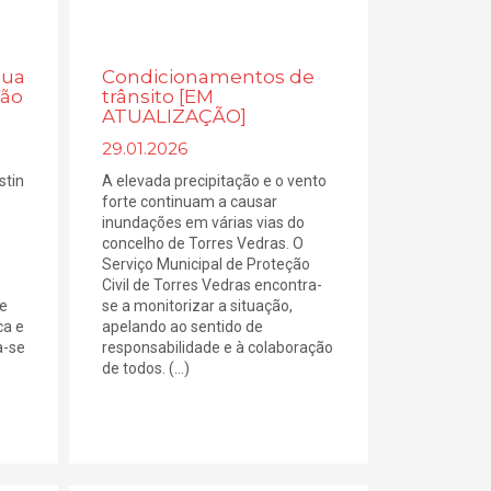
gua
Condicionamentos de
ção
trânsito [EM
ATUALIZAÇÃO]
29.01.2026
stin
A elevada precipitação e o vento
forte continuam a causar
inundações em várias vias do
concelho de Torres Vedras. O
Serviço Municipal de Proteção
Civil de Torres Vedras encontra-
e
se a monitorizar a situação,
ca e
apelando ao sentido de
a-se
responsabilidade e à colaboração
de todos. (...)