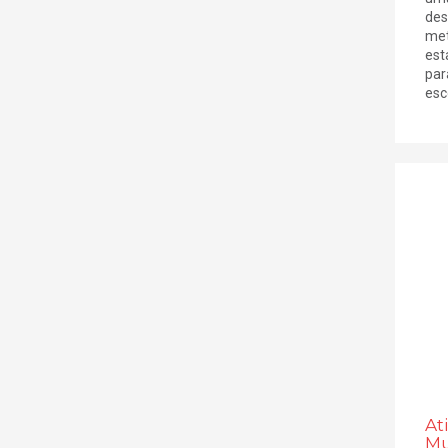
des
met
est
par
esco
At
Mu