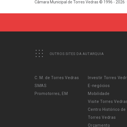
Câmara Municipal de Torres Vedras © 1996 - 2026 ·
OUTROS SITES DA AUTARQUIA
C. M. de Torres Vedras
Investir Torres Ved
SMAS
E-negócios
Promotorres, EM
Mobilidade
Visite Torres Vedra
Centro Histórico de
Torres Vedras
Orçamento