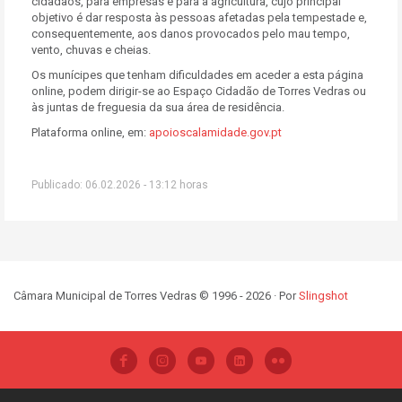
cidadãos, para empresas e para a agricultura, cujo principal
objetivo é dar resposta às pessoas afetadas pela tempestade e,
consequentemente, aos danos provocados pelo mau tempo,
vento, chuvas e cheias.
Os munícipes que tenham dificuldades em aceder a esta página
online, podem dirigir-se ao Espaço Cidadão de Torres Vedras ou
às juntas de freguesia da sua área de residência.
Plataforma online, em:
apoioscalamidade.gov.pt
Publicado: 06.02.2026 - 13:12 horas
Câmara Municipal de Torres Vedras © 1996 - 2026 · Por
Slingshot