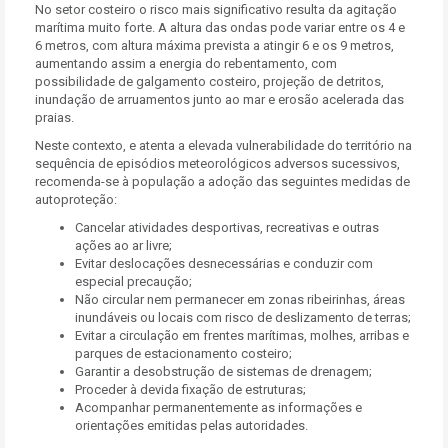
No setor costeiro o risco mais significativo resulta da agitação
marítima muito forte. A altura das ondas pode variar entre os 4 e
6 metros, com altura máxima prevista a atingir 6 e os 9 metros,
aumentando assim a energia do rebentamento, com
possibilidade de galgamento costeiro, projeção de detritos,
inundação de arruamentos junto ao mar e erosão acelerada das
praias.
Neste contexto, e atenta a elevada vulnerabilidade do território na
sequência de episódios meteorológicos adversos sucessivos,
recomenda-se à população a adoção das seguintes medidas de
autoproteção:
Cancelar atividades desportivas, recreativas e outras
ações ao ar livre;
Evitar deslocações desnecessárias e conduzir com
especial precaução;
Não circular nem permanecer em zonas ribeirinhas, áreas
inundáveis ou locais com risco de deslizamento de terras;
Evitar a circulação em frentes marítimas, molhes, arribas e
parques de estacionamento costeiro;
Garantir a desobstrução de sistemas de drenagem;
Proceder à devida fixação de estruturas;
Acompanhar permanentemente as informações e
orientações emitidas pelas autoridades.