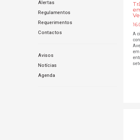
Alertas
Tr
em
Regulamentos
Ve
Requerimentos
16.
Contactos
A c
con
Ave
em 
Avisos
ent
sete
Notícias
Agenda