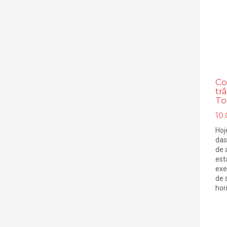
Co
tr
To
10.
Hoj
das
de 
est
exe
de 
hori