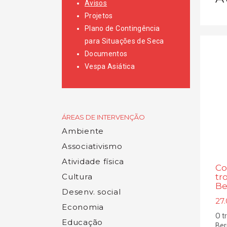
Avisos
Projetos
Plano de Contingência
para Situações de Seca
Documentos
Vespa Asiática
ÁREAS DE INTERVENÇÃO
Ambiente
Associativismo
Atividade física
Co
Cultura
tr
Be
Desenv. social
27.
Economia
O t
Educação
Ber