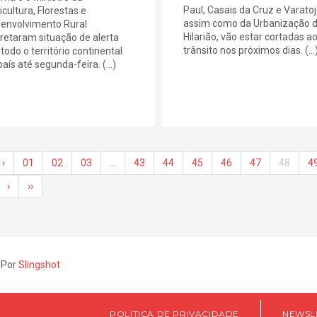
Paul, Casais da Cruz e Varatoj
icultura, Florestas e
assim como da Urbanização 
envolvimento Rural
Hilarião, vão estar cortadas a
retaram situação de alerta
trânsito nos próximos dias. (...
todo o território continental
aís até segunda-feira. (...)
‹
01
02
03
…
43
44
45
46
47
48
4
›
››
 Por
Slingshot
POLÍTICA DE PRIVACIDADE
NEWSL