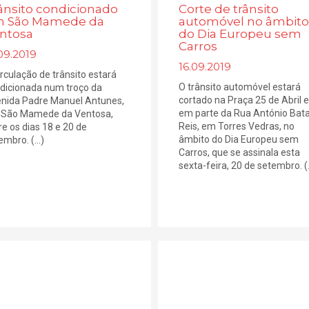
ânsito condicionado
Corte de trânsito
 São Mamede da
automóvel no âmbito
ntosa
do Dia Europeu sem
Carros
09.2019
16.09.2019
irculação de trânsito estará
O trânsito automóvel estará
dicionada num troço da
cortado na Praça 25 de Abril e
nida Padre Manuel Antunes,
em parte da Rua António Bat
São Mamede da Ventosa,
Reis, em Torres Vedras, no
re os dias 18 e 20 de
âmbito do Dia Europeu sem
mbro. (...)
Carros, que se assinala esta
sexta-feira, 20 de setembro. (.