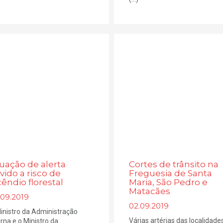
tuação de alerta
Cortes de trânsito na
vido a risco de
Freguesia de Santa
cêndio florestal
Maria, São Pedro e
Matacães
.09.2019
02.09.2019
inistro da Administração
Várias artérias das localidade
erna e o Ministro da