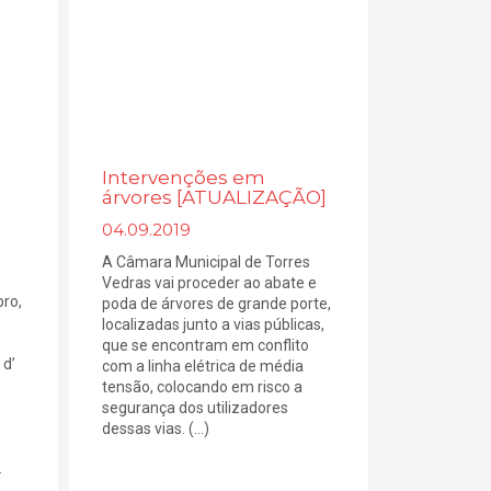
Intervenções em
árvores [ATUALIZAÇÃO]
04.09.2019
A Câmara Municipal de Torres
Vedras vai proceder ao abate e
bro,
poda de árvores de grande porte,
localizadas junto a vias públicas,
que se encontram em conflito
 d’
com a linha elétrica de média
tensão, colocando em risco a
segurança dos utilizadores
dessas vias. (...)
.