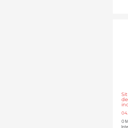
Si
de
in
04
O M
Int