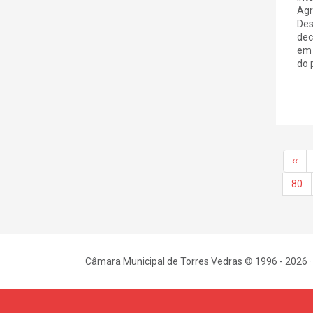
Agr
Des
dec
em 
do p
‹‹
80
Câmara Municipal de Torres Vedras © 1996 - 2026 ·