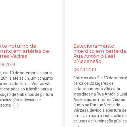
rte noturno de
Estacionamento
ânsito em artérias de
interdito em parte da
rres Vedras
Rua António Leal
d’Ascensão
09.2019
06.09.2019
e, dia 10 de setembro, a partir
Entre os dias 9 e 13 de setem
 20h, e até às 6h, um conjunto
cerca de 20 lugares de
artérias de Torres Vedras vão
estacionamento vão estar
ar cortadas ao trânsito para a
interditos na Rua António Leal
cução de trabalhos de pintura
Ascensão, em Torres Vedras
sinalização rodoviária e
(junto ao Parque Verde da
zontal. (...)
Várzea), devido à abertura de
uma vala para a instalação de
colunas de iluminação pública
(...)