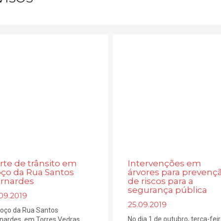
rte de trânsito em
Intervenções em
oço da Rua Santos
árvores para prevenç
rnardes
de riscos para a
segurança pública
09.2019
25.09.2019
roço da Rua Santos
No dia 1 de outubro, terça-feir
nardes, em Torres Vedras,