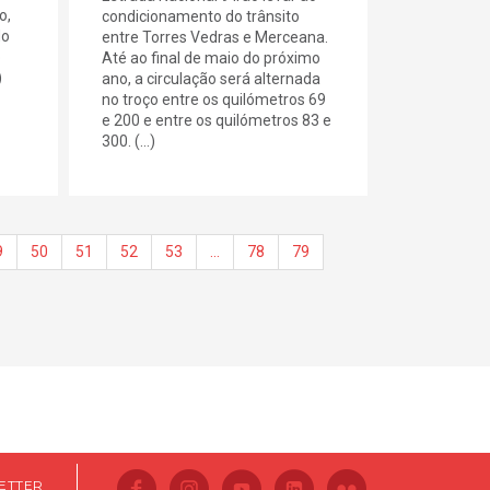
o,
condicionamento do trânsito
do
entre Torres Vedras e Merceana.
o
Até ao final de maio do próximo
)
ano, a circulação será alternada
no troço entre os quilómetros 69
e 200 e entre os quilómetros 83 e
300. (...)
9
50
51
52
53
…
78
79
ETTER