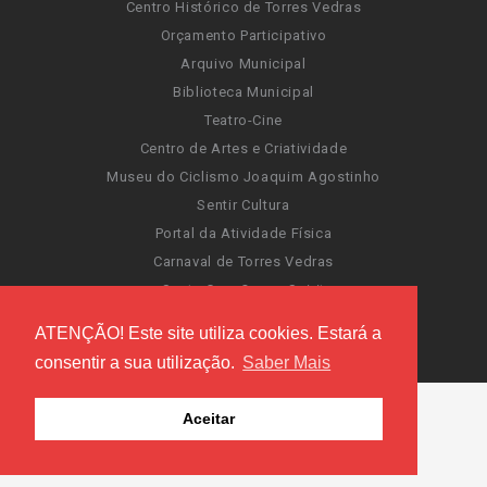
Centro Histórico de Torres Vedras
Orçamento Participativo
Arquivo Municipal
Biblioteca Municipal
Teatro-Cine
Centro de Artes e Criatividade
Museu do Ciclismo Joaquim Agostinho
Sentir Cultura
Portal da Atividade Física
Carnaval de Torres Vedras
Santa Cruz Ocean Spirit
Novas Invasões
ATENÇÃO! Este site utiliza cookies. Estará a
Festas de Torres Vedras
consentir a sua utilização.
Saber Mais
Aceitar