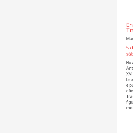
En
Tr
Mus
5 
sá
No 
Ant
XVI
Leo
e p
ofi
Tra
fig
mod