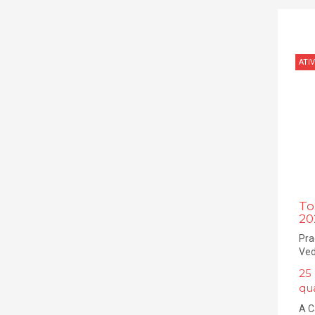
ATIV
To
20
Pra
Ved
25
qu
A C