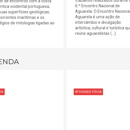
trabalhos realizados durante 
tir de encontros com a costa
6.º Encontro Nacional de
ântica ocidental portuguesa,
Aguarela. O Encontro Naciona
suas superfícies geológicas,
Aguarela é uma ação de
correntes marítimas e os
intercâmbio e divulgação
tígios de mitologias ligadas ao
artística, cultural e turística q
reúne aguarelistas (...)
ENDA
TA
ATIVIDADE FÍSICA