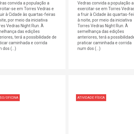
ras convida a população a
Vedras convida a população a
rcitar-se em Torres Vedras e
exercitar-se em Torres Vedra
ruir à Cidade às quartas-feiras
a fruir à Cidade às quartas-fe
ite, por meio da iniciativa
à noite, por meio da iniciativa
res Vedras Night Run. À
Torres Vedras Night Run. À
elhança das edições
semelhança das edições
eriores, terá a possibilidade de
anteriores, terá a possibilidad
ticar caminhada e corrida
praticar caminhada e corrida
 dos (...)
num dos (...)
SO/OFICINA
ATIVIDADE FÍSICA