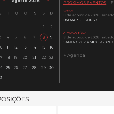
<
agosto 2026
>
PRÓXIMOS EVENTOS
E
DANÇA
S
T
Q
Q
S
S
D
8 de agosto de 2026 | sábad
UM MAR DE SONS /
1
2
ATIVIDADE FÍSICA
3
4
5
6
7
9
8
8 de agosto de 2026 | sábad
SANTA CRUZ A MEXER 2026 /
10
11
12
13
14
15
16
+ Agenda
17
18
19
20
21
22
23
24
25
26
27
28
29
30
31
POSIÇÕES