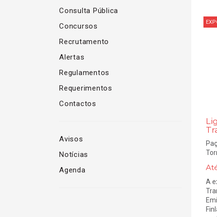
Consulta Pública
EXP
Concursos
Recrutamento
Alertas
Regulamentos
Requerimentos
Contactos
Li
Tr
Avisos
Paç
Tor
Notícias
At
Agenda
A e
Tra
Emi
Fin