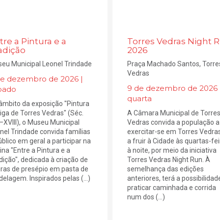
tre a Pintura e a
Torres Vedras Night 
adição
2026
eu Municipal Leonel Trindade
Praça Machado Santos, Torre
Vedras
de dezembro de 2026 |
9 de dezembro de 2026 
bado
quarta
âmbito da exposição "Pintura
iga de Torres Vedras" (Séc.
A Câmara Municipal de Torre
–XVIII), o Museu Municipal
Vedras convida a população a
nel Trindade convida famílias
exercitar-se em Torres Vedra
úblico em geral a participar na
a fruir à Cidade às quartas-fe
cina "Entre a Pintura e a
à noite, por meio da iniciativa
dição", dedicada à criação de
Torres Vedras Night Run. À
uras de presépio em pasta de
semelhança das edições
elagem. Inspirados pelas (...)
anteriores, terá a possibilidad
praticar caminhada e corrida
num dos (...)