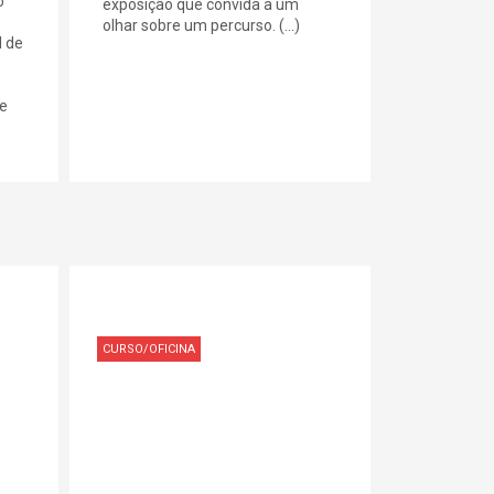
o
exposição que convida a um
olhar sobre um percurso. (...)
l de
ue
CURSO/OFICINA