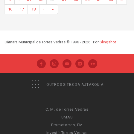
16
17
18
›
››
Câmara Municipal de Torres Vedras © 1996 - 2026 · Por
Slingshot
OUTROS SITES DA AUTARQUIA
C. M. de Torres Vedras
SMAS
Promotorres, EM
Investir Torres Vedras