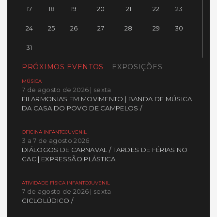
17
18
19
20
21
22
23
24
25
26
27
28
29
30
31
PRÓXIMOS EVENTOS
EXPOSIÇÕES
MÚSICA
7 de agosto de 2026 | sexta
FILARMONIAS EM MOVIMENTO | BANDA DE MÚSICA
DA CASA DO POVO DE CAMPELOS /
OFICINA INFANTOJUVENIL
3 a 7 de agosto 2026
DIÁLOGOS DE CARNAVAL / TARDES DE FÉRIAS NO
CAC | EXPRESSÃO PLÁSTICA
ATIVIDADE FÍSICA INFANTOJUVENIL
7 de agosto de 2026 | sexta
CICLOLÚDICO /