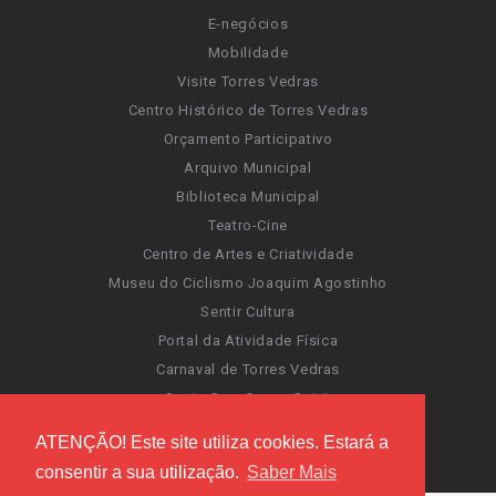
E-negócios
Mobilidade
Visite Torres Vedras
Centro Histórico de Torres Vedras
Orçamento Participativo
Arquivo Municipal
Biblioteca Municipal
Teatro-Cine
Centro de Artes e Criatividade
Museu do Ciclismo Joaquim Agostinho
Sentir Cultura
Portal da Atividade Física
Carnaval de Torres Vedras
Santa Cruz Ocean Spirit
Novas Invasões
ATENÇÃO! Este site utiliza cookies. Estará a
Festas de Torres Vedras
consentir a sua utilização.
Saber Mais