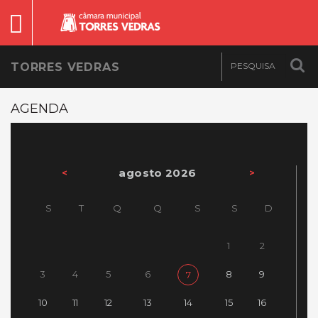
TORRES VEDRAS
AGENDA
agosto 2026
<
>
S
T
Q
Q
S
S
D
1
2
3
4
5
6
8
9
7
10
11
12
13
14
15
16