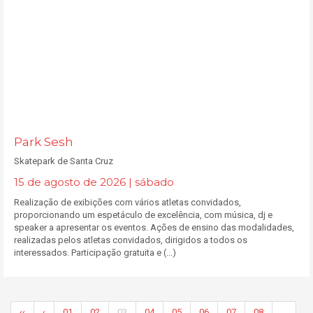
Park Sesh
Skatepark de Santa Cruz
15 de agosto de 2026 | sábado
Realização de exibições com vários atletas convidados,
proporcionando um espetáculo de excelência, com música, dj e
speaker a apresentar os eventos. Ações de ensino das modalidades,
realizadas pelos atletas convidados, dirigidos a todos os
interessados. Participação gratuita e (...)
‹‹
‹
01
02
03
04
05
06
07
08
…