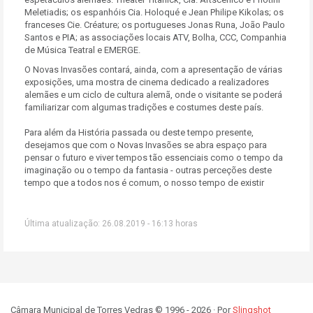
Meletiadis; os espanhóis Cia. Holoqué e Jean Philipe Kikolas; os
franceses Cie. Créature; os portugueses Jonas Runa, João Paulo
Santos e PIA; as associações locais ATV, Bolha, CCC, Companhia
de Música Teatral e EMERGE.
O Novas Invasões contará, ainda, com a apresentação de várias
exposições, uma mostra de cinema dedicado a realizadores
alemães e um ciclo de cultura alemã, onde o visitante se poderá
familiarizar com algumas tradições e costumes deste país.
Para além da História passada ou deste tempo presente,
desejamos que com o Novas Invasões se abra espaço para
pensar o futuro e viver tempos tão essenciais como o tempo da
imaginação ou o tempo da fantasia - outras perceções deste
tempo que a todos nos é comum, o nosso tempo de existir
Última atualização: 26.08.2019 - 16:13 horas
Câmara Municipal de Torres Vedras © 1996 - 2026 · Por
Slingshot