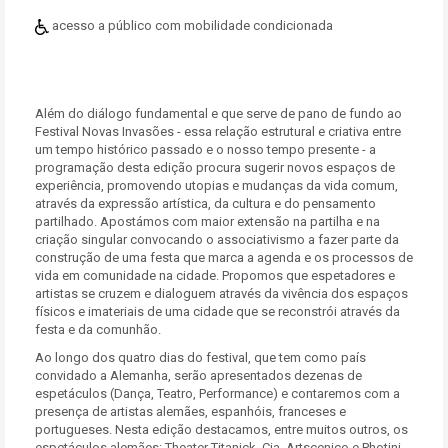
acesso a público com mobilidade condicionada
Além do diálogo fundamental e que serve de pano de fundo ao
Festival Novas Invasões - essa relação estrutural e criativa entre
um tempo histórico passado e o nosso tempo presente - a
programação desta edição procura sugerir novos espaços de
experiência, promovendo utopias e mudanças da vida comum,
através da expressão artística, da cultura e do pensamento
partilhado. Apostámos com maior extensão na partilha e na
criação singular convocando o associativismo a fazer parte da
construção de uma festa que marca a agenda e os processos de
vida em comunidade na cidade. Propomos que espetadores e
artistas se cruzem e dialoguem através da vivência dos espaços
físicos e imateriais de uma cidade que se reconstrói através da
festa e da comunhão.
Ao longo dos quatro dias do festival, que tem como país
convidado a Alemanha, serão apresentados dezenas de
espetáculos (Dança, Teatro, Performance) e contaremos com a
presença de artistas alemães, espanhóis, franceses e
portugueses. Nesta edição destacamos, entre muitos outros, os
espetáculos alemães: Theater Titanick, Cia. Artscenico e Photini