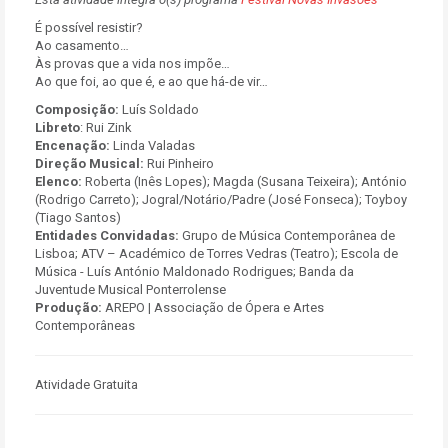
É possível resistir?
Ao casamento…
Às provas que a vida nos impõe…
Ao que foi, ao que é, e ao que há-de vir…
Composição:
Luís Soldado
Libreto
: Rui Zink
Encenação:
Linda Valadas
Direção Musical:
Rui Pinheiro
Elenco:
Roberta (Inês Lopes); Magda (Susana Teixeira); António
(Rodrigo Carreto); Jogral/Notário/Padre (José Fonseca); Toyboy
(Tiago Santos)
Entidades Convidadas:
Grupo de Música Contemporânea de
Lisboa; ATV – Académico de Torres Vedras (Teatro); Escola de
Música - Luís António Maldonado Rodrigues; Banda da
Juventude Musical Ponterrolense
Produção:
AREPO | Associação de Ópera e Artes
Contemporâneas
Atividade Gratuita