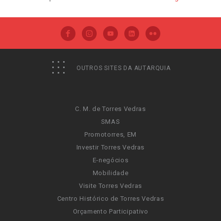
OUTROS SITES DA AUTARQUIA
C. M. de Torres Vedras
SMAS
Promotorres, EM
Investir Torres Vedras
E-negócios
Mobilidade
Visite Torres Vedras
Centro Histórico de Torres Vedras
Orçamento Participativo