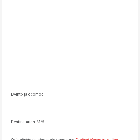
Evento já ocorrido
Destinatários:
M/6
Esta atividade integra o(s) programa
Festival Novas Invasões