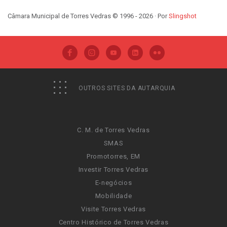
Câmara Municipal de Torres Vedras © 1996 - 2026 · Por
Slingshot
OUTROS SITES DA AUTARQUIA
C. M. de Torres Vedras
SMAS
Promotorres, EM
Investir Torres Vedras
E-negócios
Mobilidade
Visite Torres Vedras
Centro Histórico de Torres Vedras