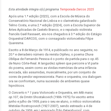
Esta atividade integra o(s) programa
Temporada Darcos 2025
Após uma 1.ª edição (2023), com a Escola de Música do
Conservatório Nacional de Lisboa e o clarinetista galardoado
Telmo Costa, e uma 2.ª edição (2024), com a Escola Superior de
Artes Aplicadas de Castelo Branco, e o reputado violinista
francês Gaël Rassaert, eis-nos chegados à 3.ª edição do Estágio
Orquestral DARCOS, com o consagrado violoncelista Filipe
Quaresma.
Escrito a 8 de Março de 1914, e publicado no ano seguinte, no
20.º e derradeiro número da revista
Orpheu
, o poema
Chuva
Oblíqua
de Fernando Pessoa é o ponto de partida para o op.45
de Nuno Côrte-Real. A languidez
spleen
que percorre a VI parte
do poema, assim como as vívidas memórias de uma infância
evocada, são assumidas, musicalmente, por um conjunto de
cores de pendor expressionista. Piano e orquestra, ora dialogam
ora se confrontam, numa sucessão de ambientes quase
hipnóticos.
O
Concerto n.º 1
para Violoncelo e Orquestra, em
Mib maior,
op.107
, de Dmitri Shostakovich (1906-1975) foi escrito entre
junho e julho de 1959, para o seu ex-aluno, o mítico violoncelista
Mstislav Rostropovich (1927-2007), sendo estreado a 4 de
outubro de 1959, em Leningrado [São Petersburgo], com