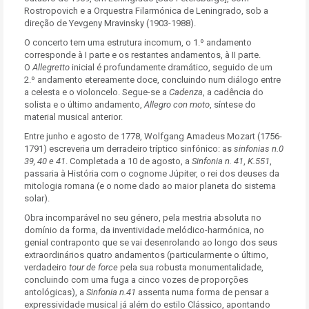
Rostropovich e a Orquestra Filarmónica de Leningrado, sob a
direção de Yevgeny Mravinsky (1903-1988).
O concerto tem uma estrutura incomum, o 1.º andamento
corresponde à I parte e os restantes andamentos, à II parte.
O
Allegretto
inicial é profundamente dramático, seguido de um
2.º andamento etereamente doce, concluindo num diálogo entre
a celesta e o violoncelo. Segue-se a
Cadenza
, a cadência do
solista e o último andamento,
Allegro con moto
, síntese do
material musical anterior.
Entre junho e agosto de 1778, Wolfgang Amadeus Mozart (1756-
1791) escreveria um derradeiro tríptico sinfónico: as
sinfonias n.0
39, 40 e 41
. Completada a 10 de agosto, a
Sinfonia n. 41
,
K.551
,
passaria à História com o cognome Júpiter, o rei dos deuses da
mitologia romana (e o nome dado ao maior planeta do sistema
solar).
Obra incomparável no seu género, pela mestria absoluta no
domínio da forma, da inventividade melódico-harmónica, no
genial contraponto que se vai desenrolando ao longo dos seus
extraordinários quatro andamentos (particularmente o último,
verdadeiro
tour de force
pela sua robusta monumentalidade,
concluindo com uma fuga a cinco vozes de proporções
antológicas), a
Sinfonia n.41
assenta numa forma de pensar a
expressividade musical já além do estilo Clássico, apontando