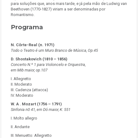
para soluções que, anos mais tarde, e já pela mão de Ludwig van
Beethoven (1770-1827) viriam a ser denominadas por
Romantismo.
Programa
N. Côrte-Real (n. 1971)
Todo o Teatro é um Muro Branco de Música, Op.45
D. Shostakovich (1810 – 1856)
Concerto N.º 1 para Violoncelo e Orquestra,
em Mib maior, op.107
I. Allegretto
II. Moderato
III. Cadenza (attacca)
IV. Moderato
W. A . Mozart (1756 – 1791)
Sinfonia n0 41, em Dó maior, K. 551
I. Molto allegro
II. Andante
III. Menuetto: Allegretto