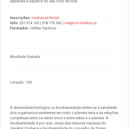
espécies e aspetos do seu ciclo de vida.
Inscrições:
tvedras.pt/bicwt
Info:
261 314 163 | 918 773 342 |
cea@cm-tvedras.pt
Formador:
Hélder Cardoso
Atividade Gratuita
Lotação:
100
A diversidade biológica ou biodiversidade refere-se à variedade
dos organismos existentes em todo o planeta terra e às relações
complexas entre os seres vivos e entre estes e o planeta. A
biodiversidade é por isso, umas das maiores riquezas do
planeta! Conhece a biodiversidade do concelho de Torres