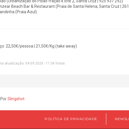
xão
(Urbanização do Pisão fração k lote 2, Santa Cruz | 925 937 292)
nzear Beach Bar & Restaurant
(Praia de Santa Helena, Santa Cruz |
261
andinha (Praia Azul)
ço:
22,50€/pessoa | 21,50€/Kg (take away)
ma atualização: 04.09.2020 - 11:06 horas
 Por
Slingshot
POLÍTICA DE PRIVACIDADE
NEWSL