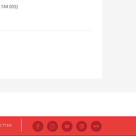
 144 005)
ETTER