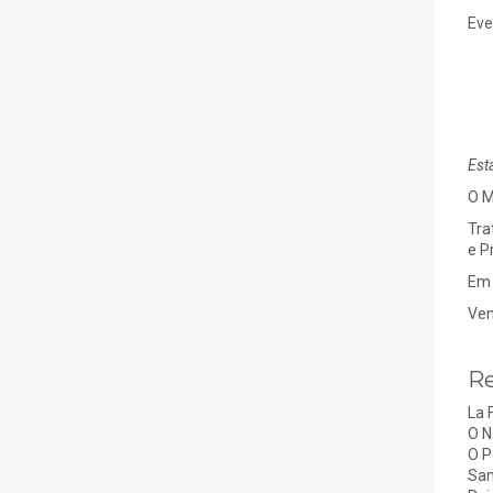
Eve
Est
O M
Tra
e P
Em 
Ven
Re
La 
O N
O P
Sa