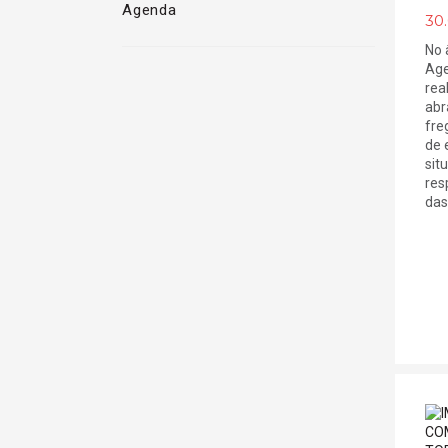
Agenda
30.
No 
Age
rea
abr
fre
de 
sit
res
das 