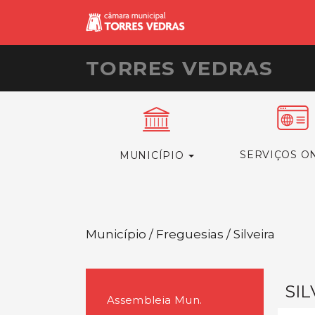
TORRES VEDRAS
SERVIÇOS O
MUNICÍPIO
Município / Freguesias / Silveira
SIL
Assembleia Mun.