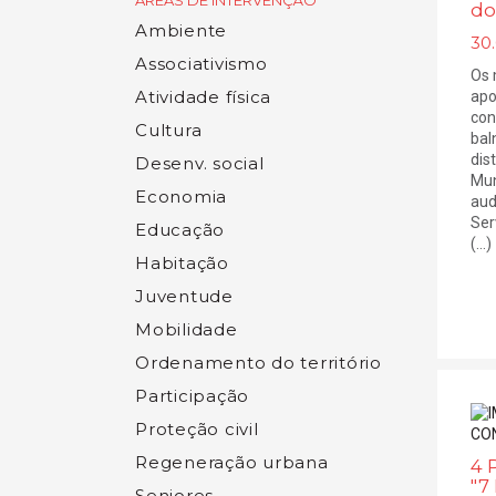
ÁREAS DE INTERVENÇÃO
do
Ambiente
30
Associativismo
Os 
Atividade física
apo
con
Cultura
bal
dis
Desenv. social
Mun
Economia
audi
Ser
Educação
(...)
Habitação
Juventude
Mobilidade
Ordenamento do território
Participação
Proteção civil
Regeneração urbana
4 
"7
Seniores