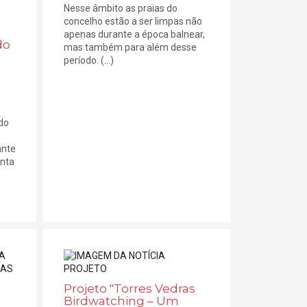
Nesse âmbito as praias do
concelho estão a ser limpas não
apenas durante a época balnear,
do
mas também para além desse
período. (...)
ido
ante
anta
Projeto "Torres Vedras
Birdwatching – Um