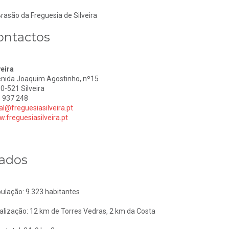
ontactos
veira
nida Joaquim Agostinho, nº15
0-521 Silveira
 937 248
al@freguesiasilveira.pt
.freguesiasilveira.pt
ados
ulação: 9.323 habitantes
alização: 12 km de Torres Vedras, 2 km da Costa