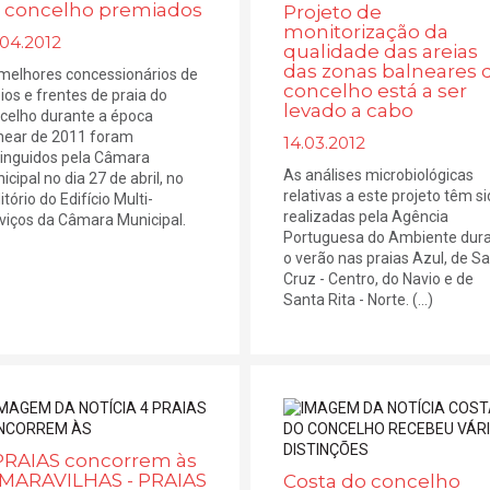
 concelho premiados
Projeto de
monitorização da
.04.2012
qualidade das areias
das zonas balneares 
melhores concessionários de
concelho está a ser
ios e frentes de praia do
levado a cabo
celho durante a época
near de 2011 foram
14.03.2012
tinguidos pela Câmara
As análises microbiológicas
icipal no dia 27 de abril, no
relativas a este projeto têm s
tório do Edifício Multi-
realizadas pela Agência
viços da Câmara Municipal.
Portuguesa do Ambiente dur
o verão nas praias Azul, de S
Cruz - Centro, do Navio e de
Santa Rita - Norte. (...)
PRAIAS concorrem às
 MARAVILHAS - PRAIAS
Costa do concelho