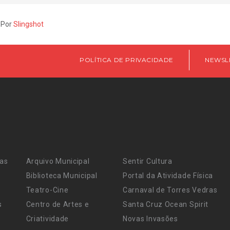
 Por
Slingshot
POLÍTICA DE PRIVACIDADE
NEWSL
ras
Arquivo Municipal
Sentir Cultura
Biblioteca Municipal
Portal da Atividade Física
Teatro-Cine
Carnaval de Torres Vedras
s
Centro de Artes e
Santa Cruz Ocean Spirit
Criatividade
Novas Invasões