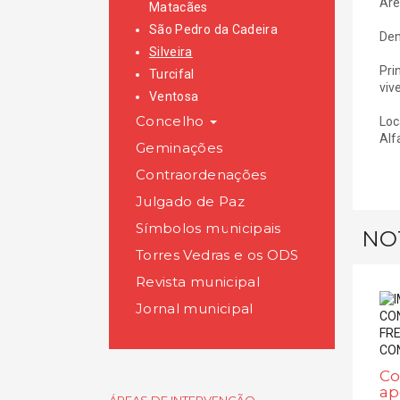
Áre
Matacães
São Pedro da Cadeira
Den
Silveira
Pri
Turcifal
viv
Ventosa
Concelho
Loc
Alfa
Geminações
Contraordenações
Julgado de Paz
Símbolos municipais
NO
Torres Vedras e os ODS
Revista municipal
Jornal municipal
Co
ap