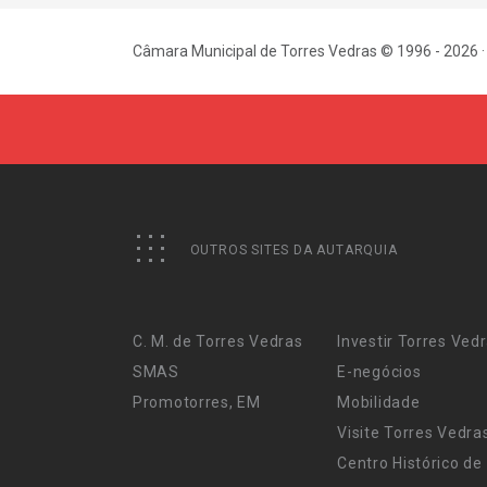
Câmara Municipal de Torres Vedras © 1996 - 2026 ·
OUTROS SITES DA AUTARQUIA
C. M. de Torres Vedras
Investir Torres Ved
SMAS
E-negócios
Promotorres, EM
Mobilidade
Visite Torres Vedra
Centro Histórico de