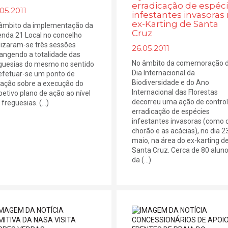
erradicação de espéc
05.2011
infestantes invasoras
ex-Karting de Santa
âmbito da implementação da
Cruz
nda 21 Local no concelho
lizaram-se três sessões
26.05.2011
angendo a totalidade das
No âmbito da comemoração 
guesias do mesmo no sentido
Dia Internacional da
efetuar-se um ponto de
Biodiversidade e do Ano
uação sobre a execução do
Internacional das Florestas
petivo plano de ação ao nível
decorreu uma ação de control
freguesias. (...)
erradicação de espécies
infestantes invasoras (como 
chorão e as acácias), no dia 2
maio, na área do ex-karting d
Santa Cruz. Cerca de 80 alun
da (...)