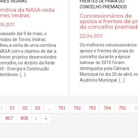
mitiva da NASA visita
rres Vedras
Concessionários de
apoios e frentes de pr
05.2011
do concelho premiad
passado dia 9 de maio, o
22.04.2011
icípio de Torres Vedras
Os melhores concessionários
lheu a visita de uma comitiva
apoios e frentes de praia do
NASA com o objetivo de dar a
concelho durante a época
hecer projetos desenvolvidos
balnear de 2010 foram
concelho, no âmbito da Rede
distinguidos pela Câmara
S - Energia e Construção
Municipal no dia 20 de abril, n
entáveis. (...)
Auditório Municipal. (...)
‹
01
02
03
…
791
792
793
794
795
7
807
808
›
››