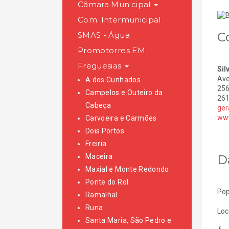
Câmara Municipal
Com. Intermunicipal
C
SMAS - Água
Promotorres EM.
Freguesias
Sil
Ave
A dos Cunhados
256
Campelos e Outeiro da
261
Cabeça
ger
www
Carvoeira e Carmões
Dois Portos
Freiria
D
Maceira
Maxial e Monte Redondo
Ponte do Rol
Pop
Ramalhal
Runa
Loc
Santa Maria, São Pedro e