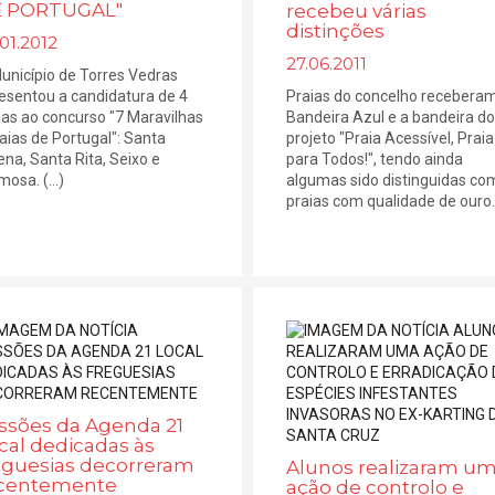
 PORTUGAL"
recebeu várias
distinções
01.2012
27.06.2011
unicípio de Torres Vedras
esentou a candidatura de 4
Praias do concelho recebera
ias ao concurso "7 Maravilhas
Bandeira Azul e a bandeira do
raias de Portugal": Santa
projeto "Praia Acessível, Praia
ena, Santa Rita, Seixo e
para Todos!", tendo ainda
osa. (...)
algumas sido distinguidas co
praias com qualidade de ouro. (
ssões da Agenda 21
cal dedicadas às
eguesias decorreram
Alunos realizaram u
centemente
ação de controlo e