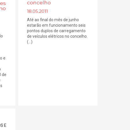
concelho
ies
 no
18.05.2011
Até ao final do mês de junho
estarão em funcionamento seis
pontos duplos de carregamento
do
de veículos elétricos no concelho.
(...)
o e
o
3 de
e
os