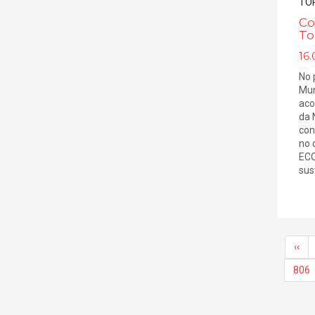
Co
To
16.
No 
Mun
aco
da 
con
no 
ECO
sust
‹‹
806