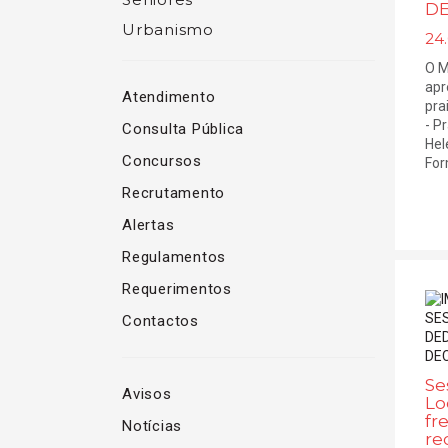
DE
Urbanismo
24.
O M
apr
Atendimento
pra
- P
Consulta Pública
Hel
Concursos
Form
Recrutamento
Alertas
Regulamentos
Requerimentos
Contactos
Se
Avisos
Lo
fr
Notícias
re