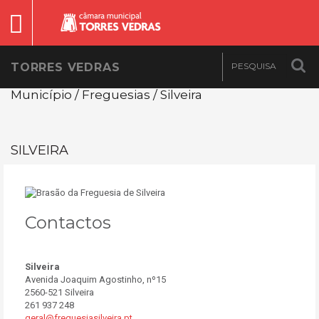
TORRES VEDRAS
Município / Freguesias / Silveira
SILVEIRA
Contactos
Silveira
Avenida Joaquim Agostinho, nº15
2560-521 Silveira
261 937 248
geral@freguesiasilveira.pt