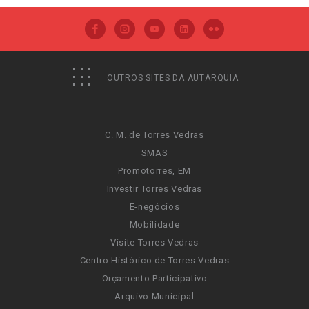
OUTROS SITES DA AUTARQUIA
C. M. de Torres Vedras
SMAS
Promotorres, EM
Investir Torres Vedras
E-negócios
Mobilidade
Visite Torres Vedras
Centro Histórico de Torres Vedras
Orçamento Participativo
Arquivo Municipal