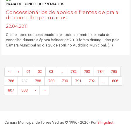
Concessionários de apoios e frentes de praia
do concelho premiados
22.04.2011
Os melhores concessionários de apoios e frentes de praia do
concelho durante a época balnear de 2010 foram distinguidos pela
Câmara Municipal no dia 20 de abril, no Auditório Municipal. (...)
‹‹
‹
01
02
03
…
782
783
784
785
786
787
788
789
790
791
792
…
806
807
808
›
››
Câmara Municipal de Torres Vedras © 1996 - 2026 · Por
Slingshot