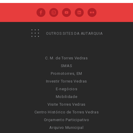
OUTROS SITES DA AUTARQUIA
C. M. de Torres Vedras
SMAS
Promotorres, EM
Investir Torres Vedras
E-negócios
Mobilidade
Visite Torres Vedras
Centro Histórico de Torres Vedras
Orçamento Participativo
Arquivo Municipal