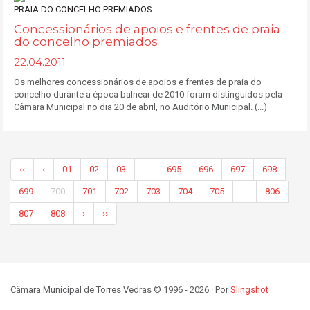
Concessionários de apoios e frentes de praia
do concelho premiados
22.04.2011
Os melhores concessionários de apoios e frentes de praia do
concelho durante a época balnear de 2010 foram distinguidos pela
Câmara Municipal no dia 20 de abril, no Auditório Municipal. (...)
‹‹
‹
01
02
03
…
695
696
697
698
699
700
701
702
703
704
705
…
806
807
808
›
››
Câmara Municipal de Torres Vedras © 1996 - 2026 · Por
Slingshot