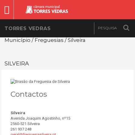
TORRES VEDRAS
Município / Freguesias / Silveira
SILVEIRA
Contactos
Silveira
Avenida Joaquim Agostinho, nº15
2560-521 Silveira
261 937 248
geral@freguesiasilveira.pt