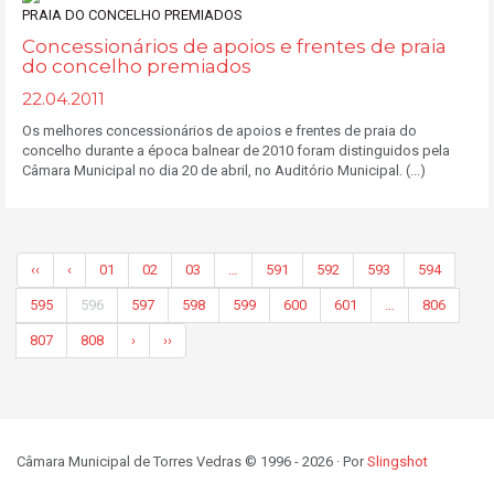
Concessionários de apoios e frentes de praia
do concelho premiados
22.04.2011
Os melhores concessionários de apoios e frentes de praia do
concelho durante a época balnear de 2010 foram distinguidos pela
Câmara Municipal no dia 20 de abril, no Auditório Municipal. (...)
‹‹
‹
01
02
03
…
591
592
593
594
595
596
597
598
599
600
601
…
806
807
808
›
››
Câmara Municipal de Torres Vedras © 1996 - 2026 · Por
Slingshot