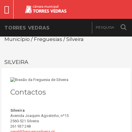
TORRES VEDRAS
Município / Freguesias / Silveira
SILVEIRA
Contactos
Silveira
Avenida Joaquim Agostinho, nº15
2560-521 Silveira
261 937 248
geral@freguesiasilveira.pt