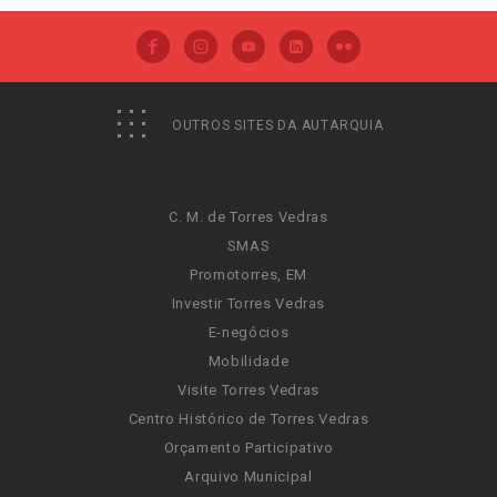
OUTROS SITES DA AUTARQUIA
C. M. de Torres Vedras
SMAS
Promotorres, EM
Investir Torres Vedras
E-negócios
Mobilidade
Visite Torres Vedras
Centro Histórico de Torres Vedras
Orçamento Participativo
Arquivo Municipal