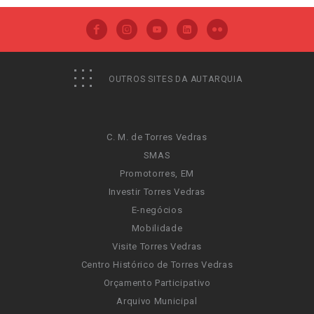
OUTROS SITES DA AUTARQUIA
C. M. de Torres Vedras
SMAS
Promotorres, EM
Investir Torres Vedras
E-negócios
Mobilidade
Visite Torres Vedras
Centro Histórico de Torres Vedras
Orçamento Participativo
Arquivo Municipal