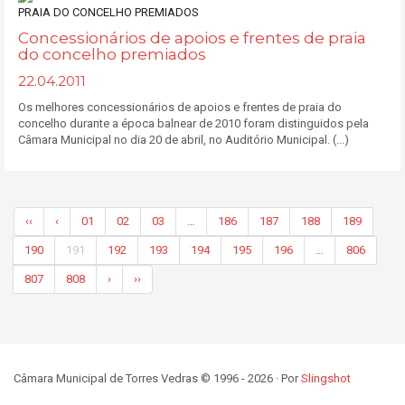
Concessionários de apoios e frentes de praia
do concelho premiados
22.04.2011
Os melhores concessionários de apoios e frentes de praia do
concelho durante a época balnear de 2010 foram distinguidos pela
Câmara Municipal no dia 20 de abril, no Auditório Municipal. (...)
‹‹
‹
01
02
03
…
186
187
188
189
190
191
192
193
194
195
196
…
806
807
808
›
››
Câmara Municipal de Torres Vedras © 1996 - 2026 · Por
Slingshot