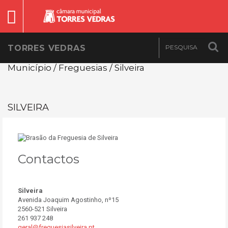
TORRES VEDRAS
Município / Freguesias / Silveira
SILVEIRA
Contactos
Silveira
Avenida Joaquim Agostinho, nº15
2560-521 Silveira
261 937 248
geral@freguesiasilveira.pt