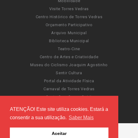
Mobilidade
Visite Torres Vedras
Centro Histórico de Torres Vedras
Orçamento Participativo
Arquivo Municipal
Biblioteca Municipal
Teatro-Cine
Centro de Artes e Criatividade
Museu do Ciclismo Joaquim Agostinho
Sentir Cultura
Portal da Atividade Física
Carnaval de Torres Vedras
Santa Cruz Ocean Spirit
Novas Invasões
ATENÇÃO! Este site utiliza cookies. Estará a
Festas de Torres Vedras
consentir a sua utilização.
Saber Mais
Aceitar