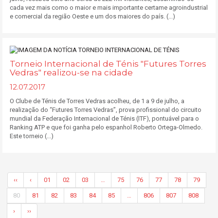
cada vez mais como o maior e mais importante certame agroindustrial
e comercial da região Oeste e um dos maiores do país. (...)
Torneio Internacional de Ténis "Futures Torres
Vedras" realizou-se na cidade
12.07.2017
O Clube de Ténis de Torres Vedras acolheu, de 1 a 9 de julho, a
realização do “Futures Torres Vedras”, prova profissional do circuito
mundial da Federação Internacional de Ténis (ITF), pontuável para o
Ranking ATP e que foi ganha pelo espanhol Roberto Ortega-Olmedo.
Este torneio (...)
‹‹
‹
01
02
03
…
75
76
77
78
79
80
81
82
83
84
85
…
806
807
808
›
››