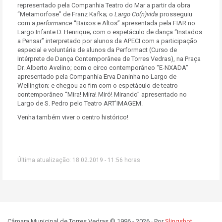
representado pela Companhia Teatro do Mar a partir da obra
“Metamorfose” de Franz Kafka; o
Largo Co(n)vida
prosseguiu
com a
performance
“Baixos e Altos” apresentada pela FIAR no
Largo Infante D. Henrique; com o espetáculo de dança “Instados
a Pensar” interpretado por alunos da APECI com a participação
especial e voluntária de alunos da Performact (Curso de
Intérprete de Dança Contemporânea de Torres Vedras), na Praça
Dr. Alberto Avelino; com o circo contemporâneo “E-NXADA”
apresentado pela Companhia Erva Daninha no Largo de
Wellington; e chegou ao fim com o espetáculo de teatro
contemporâneo “Mira! Mira! Miró! Mirando” apresentado no
Largo de S. Pedro pelo Teatro ART’IMAGEM.
Venha também viver o centro histórico!
Última atualização: 18.02.2019 - 11:56 horas
Câmara Municipal de Torres Vedras © 1996 - 2026 · Por
Slingshot