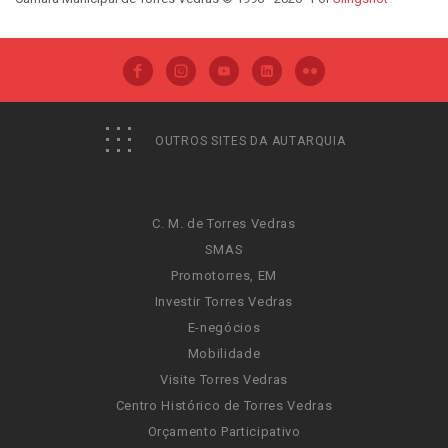
OUTROS SITES DA AUTARQUIA
C. M. de Torres Vedras
SMAS
Promotorres, EM
Investir Torres Vedras
E-negócios
Mobilidade
Visite Torres Vedras
Centro Histórico de Torres Vedras
Orçamento Participativo