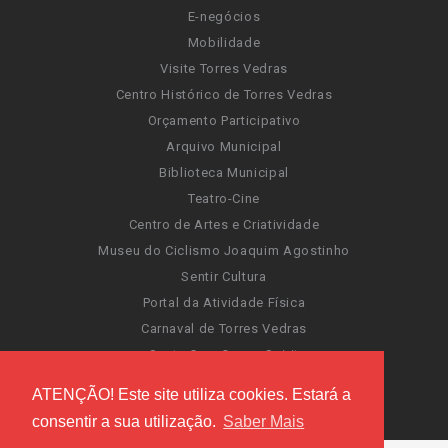
E-negócios
Mobilidade
Visite Torres Vedras
Centro Histórico de Torres Vedras
Orçamento Participativo
Arquivo Municipal
Biblioteca Municipal
Teatro-Cine
Centro de Artes e Criatividade
Museu do Ciclismo Joaquim Agostinho
Sentir Cultura
Portal da Atividade Física
Carnaval de Torres Vedras
Santa Cruz Ocean Spirit
Novas Invasões
ATENÇÃO! Este site utiliza cookies. Estará a
Festas de Torres Vedras
consentir a sua utilização.
Saber Mais