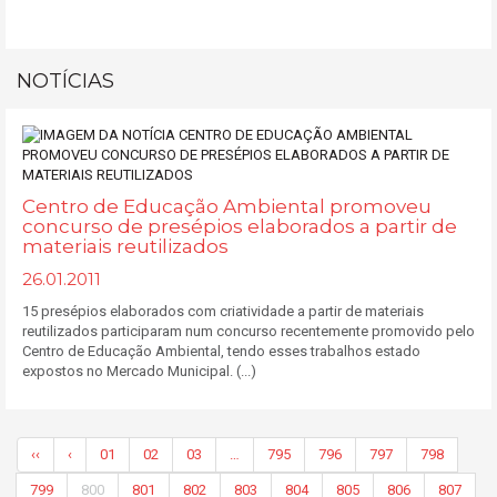
NOTÍCIAS
Centro de Educação Ambiental promoveu
concurso de presépios elaborados a partir de
materiais reutilizados
26.01.2011
15 presépios elaborados com criatividade a partir de materiais
reutilizados participaram num concurso recentemente promovido pelo
Centro de Educação Ambiental, tendo esses trabalhos estado
expostos no Mercado Municipal. (...)
‹‹
‹
01
02
03
…
795
796
797
798
799
800
801
802
803
804
805
806
807