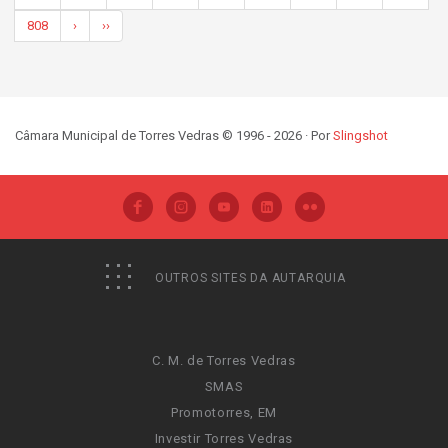
808
›
››
Câmara Municipal de Torres Vedras © 1996 - 2026 · Por
Slingshot
OUTROS SITES DA AUTARQUIA
C. M. de Torres Vedras
SMAS
Promotorres, EM
Investir Torres Vedras