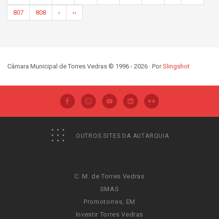
807
808
›
››
Câmara Municipal de Torres Vedras © 1996 - 2026 · Por
Slingshot
OUTROS SITES DA AUTARQUIA
C. M. de Torres Vedras
SMAS
Promotorres, EM
Investir Torres Vedras