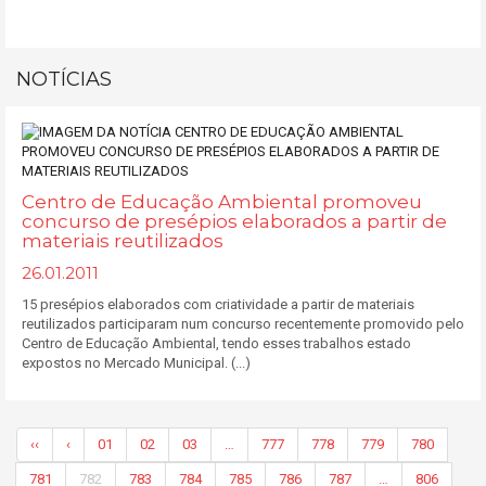
NOTÍCIAS
Centro de Educação Ambiental promoveu
concurso de presépios elaborados a partir de
materiais reutilizados
26.01.2011
15 presépios elaborados com criatividade a partir de materiais
reutilizados participaram num concurso recentemente promovido pelo
Centro de Educação Ambiental, tendo esses trabalhos estado
expostos no Mercado Municipal. (...)
‹‹
‹
01
02
03
…
777
778
779
780
781
782
783
784
785
786
787
…
806