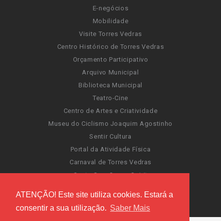
E-negócios
Mobilidade
Visite Torres Vedras
Centro Histórico de Torres Vedras
Orçamento Participativo
Arquivo Municipal
Biblioteca Municipal
Teatro-Cine
Centro de Artes e Criatividade
Museu do Ciclismo Joaquim Agostinho
Sentir Cultura
Portal da Atividade Física
Carnaval de Torres Vedras
Santa Cruz Ocean Spirit
Novas Invasões
ATENÇÃO! Este site utiliza cookies. Estará a
Festas de Torres Vedras
consentir a sua utilização.
Saber Mais