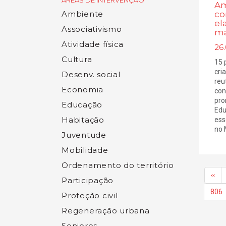
ÁREAS DE INTERVENÇÃO
Am
co
Ambiente
el
Associativismo
ma
Atividade física
26.
Cultura
15 
cri
Desenv. social
reu
Economia
con
pro
Educação
Edu
Habitação
ess
no 
Juventude
Mobilidade
Ordenamento do território
‹‹
Participação
806
Proteção civil
Regeneração urbana
Seniores