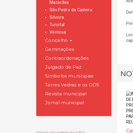
Áre
Matacães
São Pedro da Cadeira
Den
Silveira
Pri
Turcifal
Ventosa
Loc
Concelho
cap
Geminações
Contraordenações
Julgado de Paz
NO
Símbolos municipais
Torres Vedras e os ODS
Revista municipal
Jornal municipal
Ce