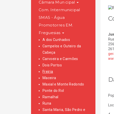
Câmara Municipal
Com. Intermunicipal
C
SMAS - Água
Promotorres EM.
Freguesias
Jun
Rua
A dos Cunhados
256
Campelos e Outeiro da
261
Cabeça
ger
www
Carvoeira e Carmões
Dois Portos
Freiria
D
Maceira
Maxial e Monte Redondo
Ponte do Rol
Pop
Ramalhal
Runa
Loc
Santa Maria, São Pedro e