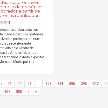
biental promoveu
ncurso de presépios
aborados a partir de
teriais reutilizados
01.2011
presépios elaborados com
atividade a partir de materiais
tilizados participaram num
curso recentemente
movido pelo Centro de
cação Ambiental, tendo
es trabalhos estado expostos
Mercado Municipal. (...)
‹
01
02
03
…
393
394
395
396
397
3
807
808
›
››