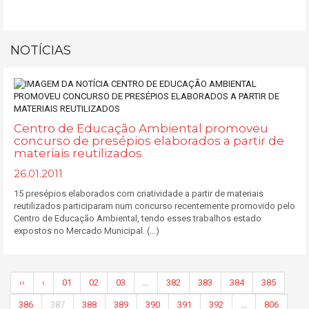
NOTÍCIAS
Centro de Educação Ambiental promoveu
concurso de presépios elaborados a partir de
materiais reutilizados
26.01.2011
15 presépios elaborados com criatividade a partir de materiais
reutilizados participaram num concurso recentemente promovido pelo
Centro de Educação Ambiental, tendo esses trabalhos estado
expostos no Mercado Municipal. (...)
‹‹
‹
01
02
03
…
382
383
384
385
386
387
388
389
390
391
392
…
806