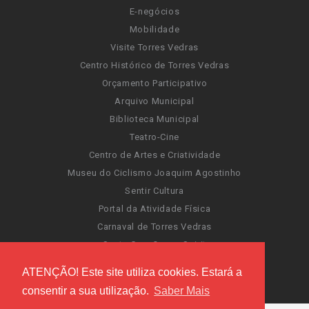
E-negócios
Mobilidade
Visite Torres Vedras
Centro Histórico de Torres Vedras
Orçamento Participativo
Arquivo Municipal
Biblioteca Municipal
Teatro-Cine
Centro de Artes e Criatividade
Museu do Ciclismo Joaquim Agostinho
Sentir Cultura
Portal da Atividade Física
Carnaval de Torres Vedras
Santa Cruz Ocean Spirit
Novas Invasões
ATENÇÃO! Este site utiliza cookies. Estará a
Festas de Torres Vedras
consentir a sua utilização.
Saber Mais