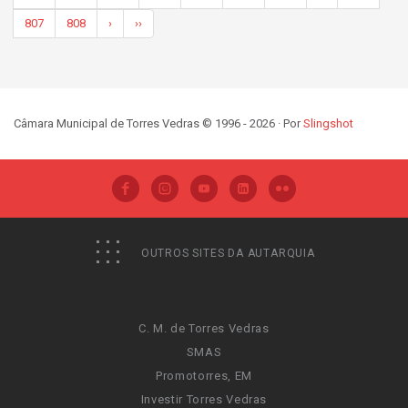
807
808
›
››
Câmara Municipal de Torres Vedras © 1996 - 2026 · Por
Slingshot
OUTROS SITES DA AUTARQUIA
C. M. de Torres Vedras
SMAS
Promotorres, EM
Investir Torres Vedras