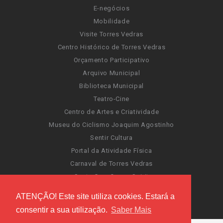
E-negócios
Mobilidade
Visite Torres Vedras
Centro Histórico de Torres Vedras
Orçamento Participativo
Arquivo Municipal
Biblioteca Municipal
Teatro-Cine
Centro de Artes e Criatividade
Museu do Ciclismo Joaquim Agostinho
Sentir Cultura
Portal da Atividade Física
Carnaval de Torres Vedras
Santa Cruz Ocean Spirit
Novas Invasões
ATENÇÃO! Este site utiliza cookies. Estará a
Festas de Torres Vedras
consentir a sua utilização.
Saber Mais