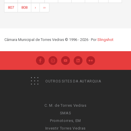
807
808
›
››
Câmara Municipal de Torres Vedras © 1996 - 2026 · Por
Slingshot
OUTROS SITES DA AUTARQUIA
C. M. de Torres Vedras
SMAS
Promotorres, EM
Investir Torres Vedras