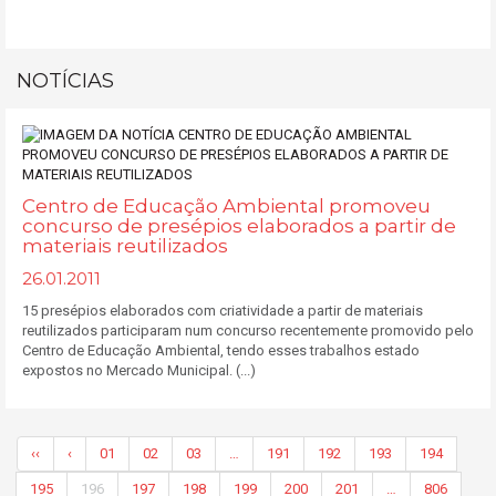
NOTÍCIAS
Centro de Educação Ambiental promoveu
concurso de presépios elaborados a partir de
materiais reutilizados
26.01.2011
15 presépios elaborados com criatividade a partir de materiais
reutilizados participaram num concurso recentemente promovido pelo
Centro de Educação Ambiental, tendo esses trabalhos estado
expostos no Mercado Municipal. (...)
‹‹
‹
01
02
03
…
191
192
193
194
195
196
197
198
199
200
201
…
806