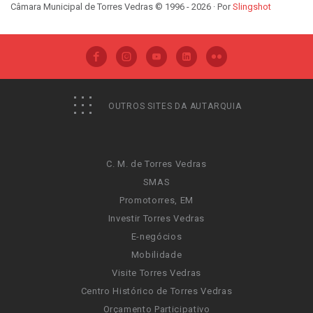
Câmara Municipal de Torres Vedras © 1996 - 2026 · Por
Slingshot
OUTROS SITES DA AUTARQUIA
C. M. de Torres Vedras
SMAS
Promotorres, EM
Investir Torres Vedras
E-negócios
Mobilidade
Visite Torres Vedras
Centro Histórico de Torres Vedras
Orçamento Participativo