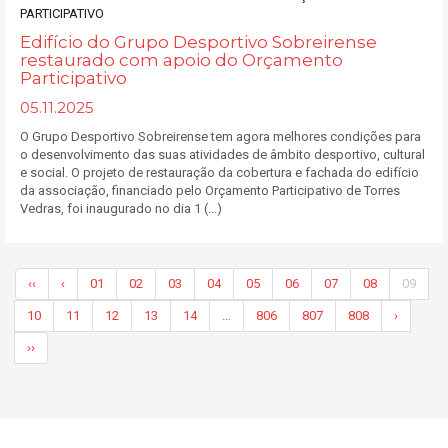
Edifício do Grupo Desportivo Sobreirense
restaurado com apoio do Orçamento
Participativo
05.11.2025
O Grupo Desportivo Sobreirense tem agora melhores condições para
o desenvolvimento das suas atividades de âmbito desportivo, cultural
e social. O projeto de restauração da cobertura e fachada do edifício
da associação, financiado pelo Orçamento Participativo de Torres
Vedras, foi inaugurado no dia 1 (...)
‹‹
‹
01
02
03
04
05
06
07
08
09
10
11
12
13
14
…
806
807
808
›
››