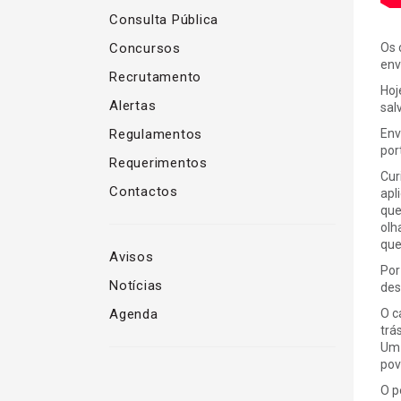
Consulta Pública
Concursos
Os 
env
Recrutamento
Hoj
Alertas
sal
Regulamentos
Env
por
Requerimentos
Cur
Contactos
apl
que
olh
que
Avisos
Por
Notícias
des
Agenda
O c
trá
Um 
pov
O p