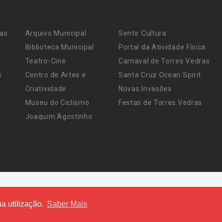
ras
Arquivo Municipal
Sentir Cultura
Biblioteca Municipal
Portal da Atividade Física
Teatro-Cine
Carnaval de Torres Vedras
s
Centro de Artes e
Santa Cruz Ocean Spirit
Criatividade
Novas Invasões
Museu do Ciclismo
Festas de Torres Vedras
Joaquim Agostinho
a utilização.
Saber Mais