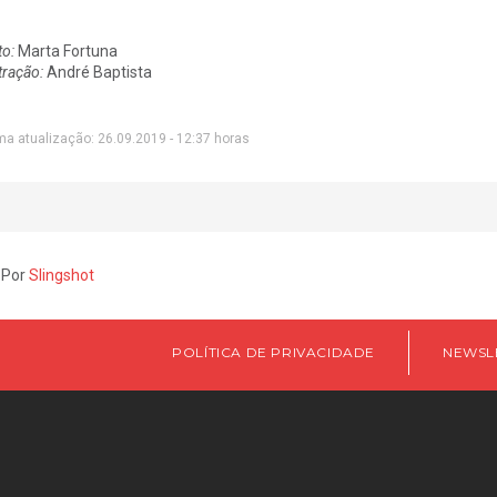
to:
Marta Fortuna
tração:
André Baptista
ma atualização: 26.09.2019 - 12:37 horas
 Por
Slingshot
POLÍTICA DE PRIVACIDADE
NEWSL