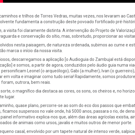
caminhos e trilhos de Torres Vedras, muitas vezes, nos levaram ao Cas
olvente fundamenta a construção deste povoado fortificado pré-históri
e, a visita foi claramente distinta. A intervenção do Projeto de Valoriza
vaguarda e conservação do sítio, mas, sobretudo, proporcionar ao visita
olvidos nesta paisagem, de natureza ordenada, subimos ao cume e est
tão marca o início da nossa visita.
iosos, descarregamos a aplicação [o Audioguia do Zambujal está disp
icação] e somos, a partir de agora, conduzidos pelo áudio guia numa v
 personificam Leonel (o arqueólogo); Gabi (a mulher); Ivan (o guerreiro
ar em volta e imaginar como tudo seria! Rapidamente, somos produtor
 foram, outrora, bem reais.
 sorte, o magnífico dia destaca as cores, os sons, os cheiros e, no horiz
te lugar.
aminho, quase plano, percorre-se ao som do eco dos passos que embat
s, ficamos suspensos no vale onde, há 5000 anos, passara o rio, de dens
painel informativo explica-nos que, além das áreas agrícolas existia, 
oados de animais como ursos, javalis e muitos outros de menor porte.
equeno casal, envolvido por um tapete natural de intenso verde, salpicad