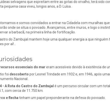
uídeas selvagens que espreitam entre as gotas do orvalho, terá sido co
ta pequena casa viveu, longos anos, a D. Luísa.
tornamos e somos convidados a entrar na Cidadela com muralhas que 
orão onde se situa o povoado. Avançamos, entre muros, e logo o instint
ervar a barbacã, na primeira linha de fortificação.
astro do Zambujal mantem hoje uma qualquer energia a que ninguém fi
s por aí!...
uriosidades
recursos essenciais do mar
eram acessíveis devido à existência de u
tio foi
descoberto
por Leonel Trindade em 1932 e, em 1946, após umas
umento Nacional.
4 - A
Rota do Castro do Zambujal
é um percurso circular com um total
.1, com cerca de 11.750 km.
rco e flecha
tinham um papel preponderante na defesa do povoado.