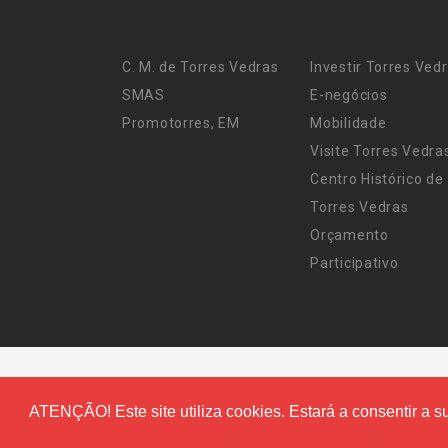
C. M. de Torres Vedras
Investir Torres Ved
SMAS
E-negócios
Promotorres, EM
Mobilidade
Visite Torres Vedra
Centro Histórico de
Torres Vedras
Orçamento
Participativo
ATENÇÃO! Este site utiliza cookies. Estará a consentir a su