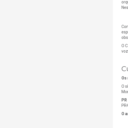
orq
Nes
Con
esp
obs
O C
voze
C
Os 
O sí
Mon
PR 
PR4
O a