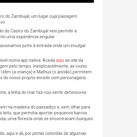
tro do Zambujal, um lugar cuja paisagem
co.
ção do Castro do Zambujal veio permitir a
nte uma experiência singular.
acionamos junto à entrada onde um invulgar
onível numa
app
nativa. Aceda
aqui
ao
site
da
iagem pelo tempo. Inexplicavelmente, as vozes
); Udim (a criança) e Mathus (o ancião) permitem
es do nosso próprio enredo com personagens
onte, a linha do mar faz-nos sentir defensores
em na madeira do passadiço e, sem olhar para
o leito, que permitia aportar pequenos barcos.
ainda, uma floresta onde se encontravam bosques
o, aqui e ali, por pintas coloridas de algumas