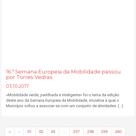
16.ª Semana Europeia da Mobilidade passou
por Torres Vedras
03.10.2017
«Mobilidade verde, partilhada e inteligente» foi o tema da edição
deste ano da Semana Europeia da Mobilidade, iniciativa à qual o
Município voltou a associar-se com um conjunto de atividades. (...)
‹‹
‹
01
02
03
…
257
258
259
260