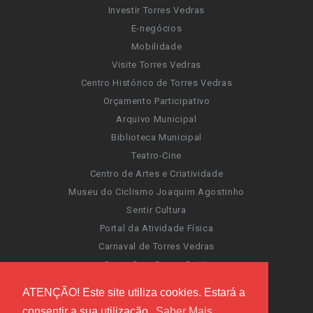
Investir Torres Vedras
E-negócios
Mobilidade
Visite Torres Vedras
Centro Histórico de Torres Vedras
Orçamento Participativo
Arquivo Municipal
Biblioteca Municipal
Teatro-Cine
Centro de Artes e Criatividade
Museu do Ciclismo Joaquim Agostinho
Sentir Cultura
Portal da Atividade Física
Carnaval de Torres Vedras
Santa Cruz Ocean Spirit
Novas Invasões
ATENÇÃO! Este site utiliza cookies. Estará a
Festas de Torres Vedras
consentir a sua utilização.
Saber Mais