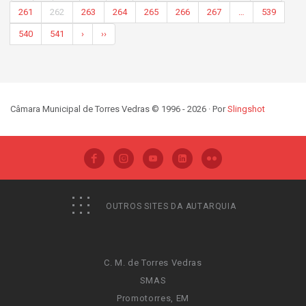
261
262
263
264
265
266
267
…
539
540
541
›
››
Câmara Municipal de Torres Vedras © 1996 - 2026 · Por
Slingshot
OUTROS SITES DA AUTARQUIA
C. M. de Torres Vedras
SMAS
Promotorres, EM