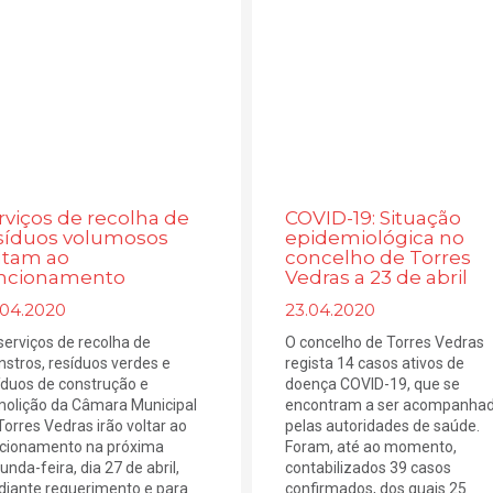
rviços de recolha de
COVID-19: Situação
síduos volumosos
epidemiológica no
ltam ao
concelho de Torres
ncionamento
Vedras a 23 de abril
.04.2020
23.04.2020
serviços de recolha de
O concelho de Torres Vedras
stros, resíduos verdes e
regista 14 casos ativos de
íduos de construção e
doença COVID-19, que se
olição da Câmara Municipal
encontram a ser acompanha
Torres Vedras irão voltar ao
pelas autoridades de saúde.
cionamento na próxima
Foram, até ao momento,
unda-feira, dia 27 de abril,
contabilizados 39 casos
iante requerimento e para
confirmados, dos quais 25