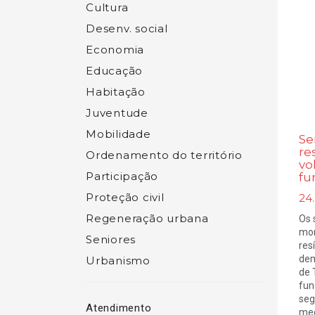
Cultura
Desenv. social
Economia
Educação
Habitação
Juventude
Mobilidade
Se
re
Ordenamento do território
vo
Participação
fu
Proteção civil
24
Regeneração urbana
Os 
mon
Seniores
res
dem
Urbanismo
de 
fun
seg
Atendimento
med