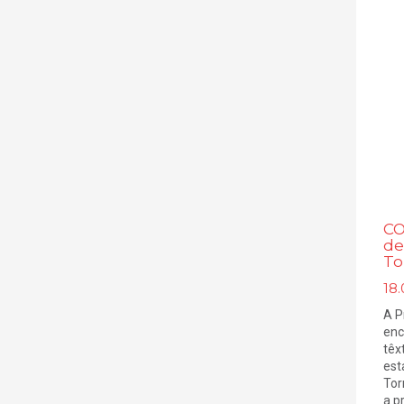
CO
de
To
18
A P
enc
têx
est
Tor
a p