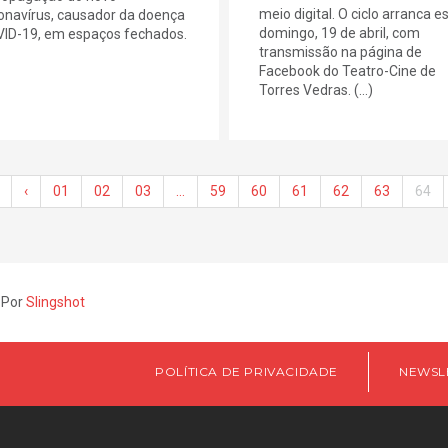
meio digital. O ciclo arranca e
onavírus, causador da doença
domingo, 19 de abril, com
ID-19, em espaços fechados.
transmissão na página de
Facebook do Teatro-Cine de
Torres Vedras. (...)
‹
01
02
03
…
59
60
61
62
63
64
 Por
Slingshot
POLÍTICA DE PRIVACIDADE
NEWSL