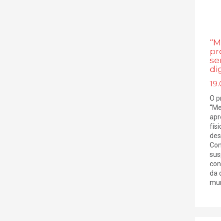
“M
pr
se
dig
19
O p
“Me
apr
físi
des
Com
sus
con
da 
mun