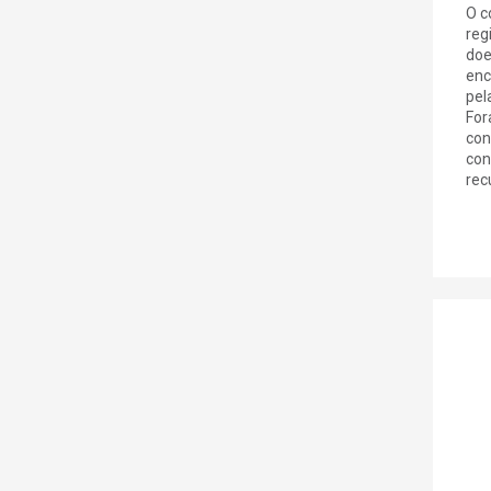
O c
reg
doe
enc
pel
For
con
con
recu