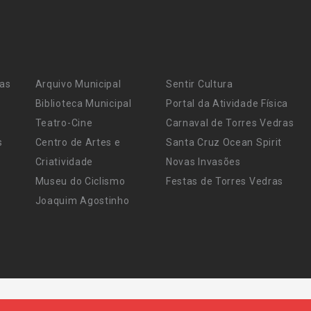
ras
Arquivo Municipal
Sentir Cultura
Biblioteca Municipal
Portal da Atividade Física
Teatro-Cine
Carnaval de Torres Vedras
s
Centro de Artes e
Santa Cruz Ocean Spirit
Criatividade
Novas Invasões
Museu do Ciclismo
Festas de Torres Vedras
Joaquim Agostinho