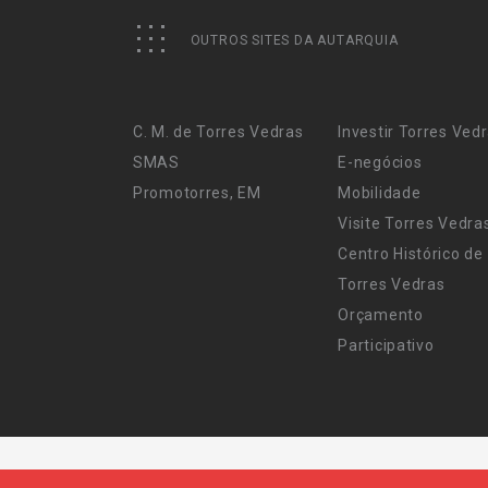
OUTROS SITES DA AUTARQUIA
C. M. de Torres Vedras
Investir Torres Ved
SMAS
E-negócios
Promotorres, EM
Mobilidade
Visite Torres Vedra
Centro Histórico de
Torres Vedras
Orçamento
Participativo