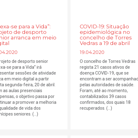
exa-se para a Vida”:
COVID-19: Situação
ojeto de desporto
epidemiológica no
nior arranca em meio
concelho de Torres
ital
Vedras a 19 de abril
.04.2020
19.04.2020
rojeto de desporto senior
O concelho de Torres Vedras
xa-se para a Vida” irá
regista 21 casos ativos de
esentar sessões de atividade
doença COVID-19, que se
ca em meio digital a partir
encontram a ser acompanha
ta segunda-feira, 20 de abril.
pelas autoridades de saúde.
 as aulas presenciais
Foram, até ao momento,
pensas, o objetivo passa por
contabilizados 39 casos
tinuar a promover a melhoria
confirmados, dos quais 18
qualidade de vida dos
recuperados. (...)
ícipes seniores. (...)