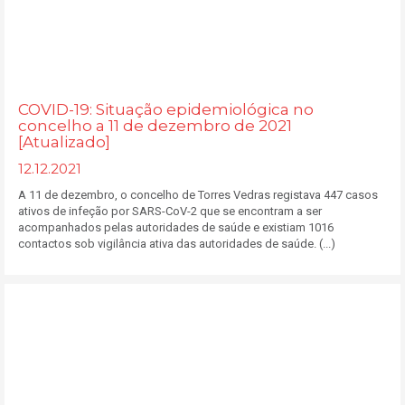
COVID-19: Situação epidemiológica no
concelho a 11 de dezembro de 2021
[Atualizado]
12.12.2021
A 11 de dezembro, o concelho de Torres Vedras registava 447 casos
ativos de infeção por SARS-CoV-2 que se encontram a ser
acompanhados pelas autoridades de saúde e existiam 1016
contactos sob vigilância ativa das autoridades de saúde. (...)