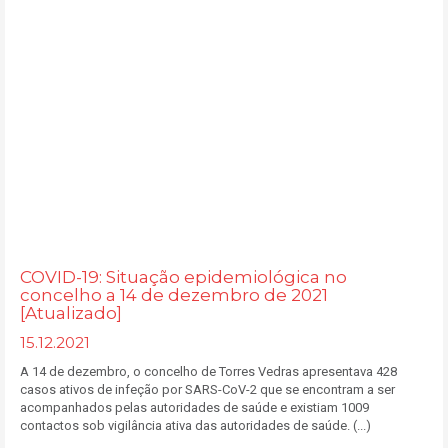
COVID-19: Situação epidemiológica no
concelho a 14 de dezembro de 2021
[Atualizado]
15.12.2021
A 14 de dezembro, o concelho de Torres Vedras apresentava 428
casos ativos de infeção por SARS-CoV-2 que se encontram a ser
acompanhados pelas autoridades de saúde e existiam 1009
contactos sob vigilância ativa das autoridades de saúde. (...)