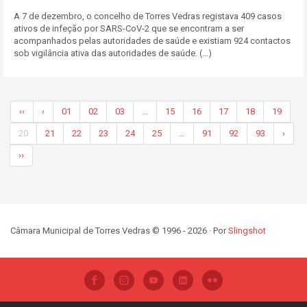
A 7 de dezembro, o concelho de Torres Vedras registava 409 casos
ativos de infeção por SARS-CoV-2 que se encontram a ser
acompanhados pelas autoridades de saúde e existiam 924 contactos
sob vigilância ativa das autoridades de saúde. (...)
‹‹
‹
01
02
03
…
15
16
17
18
19
20
21
22
23
24
25
…
91
92
93
›
››
Câmara Municipal de Torres Vedras © 1996 - 2026 · Por
Slingshot