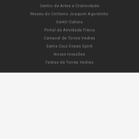
Centro de Artes e Criatividade
Museu do Ciclismo Joaquim Agostinho
Sentir Cultura
Portal da Atividade Física
Carnaval de Torres Vedras
Santa Cruz Ocean Spirit
Novas Invasões
Festas de Torres Vedras