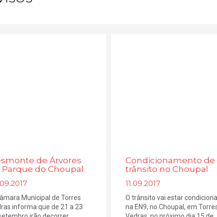
smonte de Árvores
Condicionamento de
 Parque do Choupal
trânsito no Choupal
.09.2017
11.09.2017
âmara Municipal de Torres
O trânsito vai estar condicion
ras informa que de 21 a 23
na EN9, no Choupal, em Torre
setembro irão decorrer
Vedras, no próximo dia 15 de