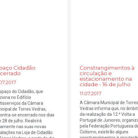
paço Cidadão
Constrangimentos à
cerrado
circulação e
estacionamento na
07.2017
cidade - 16 de julho
spaço do Cidadão, que
11.07.2017
ciona no Edifício
A Câmara Municipal de Torre
tisserviços da Câmara
Vedras informa que, no âmbi
icipal de Torres Vedras,
da realização da 12.ª Volta a
ontra-se encerrado nos dias
Portugal de Juniores, organi
e 28 de julho. Reabrirá
pela Federação Portuguesa d
amente nas suas novas
Ciclismo, existirão alguns
talações na Loja de Cidadão
constrangimentos à circulaçã