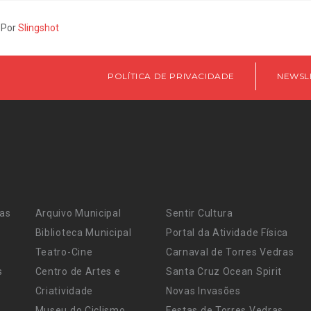
 Por
Slingshot
POLÍTICA DE PRIVACIDADE
NEWSL
ras
Arquivo Municipal
Sentir Cultura
Biblioteca Municipal
Portal da Atividade Física
Teatro-Cine
Carnaval de Torres Vedras
s
Centro de Artes e
Santa Cruz Ocean Spirit
Criatividade
Novas Invasões
Museu do Ciclismo
Festas de Torres Vedras