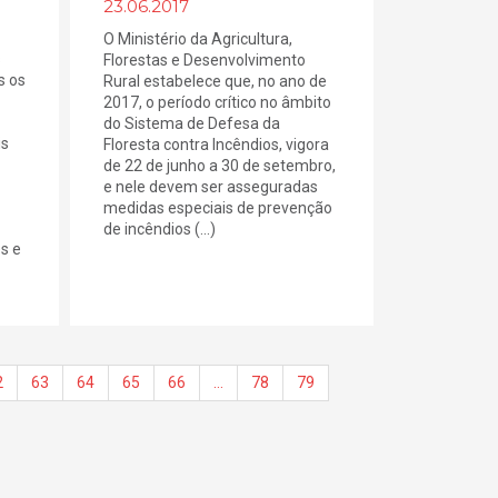
23.06.2017
O Ministério da Agricultura,
s
Florestas e Desenvolvimento
s os
Rural estabelece que, no ano de
2017, o período crítico no âmbito
do Sistema de Defesa da
is
Floresta contra Incêndios, vigora
de 22 de junho a 30 de setembro,
e nele devem ser asseguradas
medidas especiais de prevenção
de incêndios (...)
es e
2
63
64
65
66
…
78
79