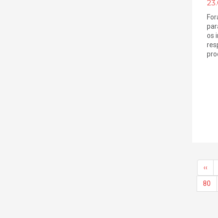
23.
For
par
os 
res
prod
‹‹
80