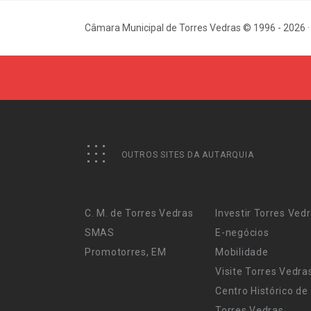
Câmara Municipal de Torres Vedras © 1996 - 2026 ·
OUTROS SITES DA AUTARQUIA
C. M. de Torres Vedras
Investir Torres Ved
SMAS
E-negócios
Promotorres, EM
Mobilidade
Visite Torres Vedra
Centro Histórico de
Torres Vedras