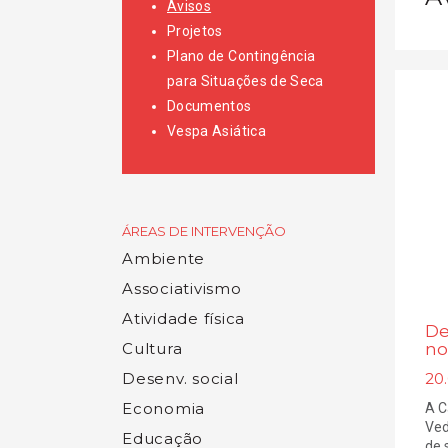
Avisos
Projetos
Plano de Contingência
para Situações de Seca
Documentos
Vespa Asiática
ÁREAS DE INTERVENÇÃO
Ambiente
Associativismo
Atividade física
De
Cultura
no
Desenv. social
20
Economia
A C
Ved
Educação
de 