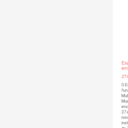
Es
en
27.
O E
fun
Mul
Mun
enc
27 
nov
ins