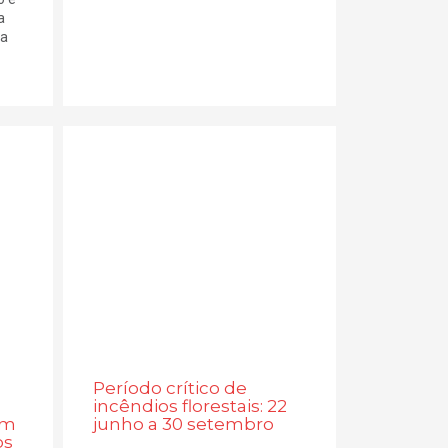
a
ia
Período crítico de
incêndios florestais: 22
om
junho a 30 setembro
os