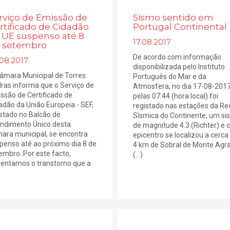
rviço de Emissão de
Sismo sentido em
rtificado de Cidadão
Portugal Continental
 UE suspenso até 8
17.08.2017
 setembro
De acordo com informação
08.2017
disponibilizada pelo Instituto
âmara Municipal de Torres
Português do Mar e da
ras informa que o Serviço de
Atmosfera, no dia 17-08-201
ssão de Certificado de
pelas 07:44 (hora local) foi
adão da União Europeia - SEF,
registado nas estações da Re
stado no Balcão de
Sísmica do Continente, um s
ndimento Único desta
de magnitude 4.3 (Richter) e 
ara municipal, se encontra
epicentro se localizou a cerca
penso até ao próximo dia 8 de
4 km de Sobral de Monte Agra
embro. Por este facto,
(...)
entamos o transtorno que a