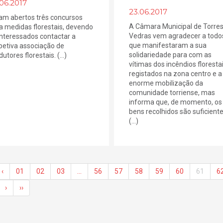
06.2017
23.06.2017
am abertos três concursos
A Câmara Municipal de Torre
a medidas florestais, devendo
Vedras vem agradecer a todo
interessados contactar a
que manifestaram a sua
petiva associação de
solidariedade para com as
utores florestais. (...)
vítimas dos incêndios floresta
registados na zona centro e a
enorme mobilização da
comunidade torriense, mas
informa que, de momento, os
bens recolhidos são suficient
(...)
‹
01
02
03
…
56
57
58
59
60
61
6
›
››