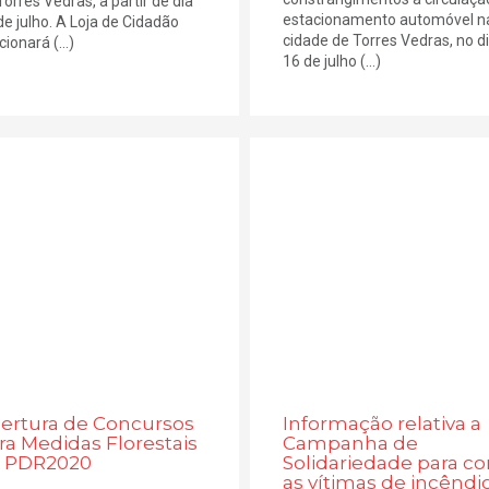
Torres Vedras, a partir de dia
estacionamento automóvel n
de julho. A Loja de Cidadão
cidade de Torres Vedras, no d
ionará (...)
16 de julho (...)
ertura de Concursos
Informação relativa a
ra Medidas Florestais
Campanha de
 PDR2020
Solidariedade para c
as vítimas de incêndi