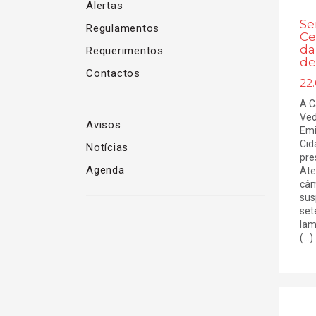
Alertas
Se
Regulamentos
Ce
da
Requerimentos
de
Contactos
22.
A C
Ved
Avisos
Emi
Cid
Notícias
pre
Agenda
Ate
câm
sus
set
lam
(...)