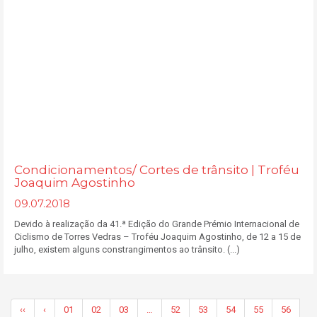
Condicionamentos/ Cortes de trânsito | Troféu
Joaquim Agostinho
09.07.2018
Devido à realização da 41.ª Edição do Grande Prémio Internacional de
Ciclismo de Torres Vedras – Troféu Joaquim Agostinho, de 12 a 15 de
julho, existem alguns constrangimentos ao trânsito. (...)
‹‹
‹
01
02
03
…
52
53
54
55
56