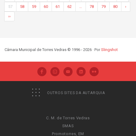
57
58
59
60
61
62
…
78
79
80
›
››
Câmara Municipal de Torres Vedras © 1996 - 2026 · Por
Slingshot
OUTROS SITES DA AUTARQUIA
C. M. de Torres Vedras
SMAS
Promotorres, EM