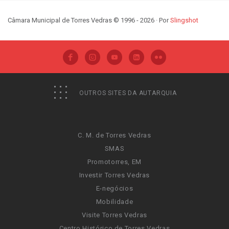
Câmara Municipal de Torres Vedras © 1996 - 2026 · Por
Slingshot
OUTROS SITES DA AUTARQUIA
C. M. de Torres Vedras
SMAS
Promotorres, EM
Investir Torres Vedras
E-negócios
Mobilidade
Visite Torres Vedras
Centro Histórico de Torres Vedras