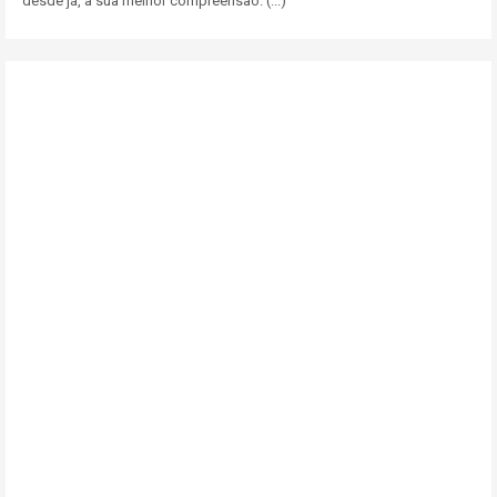
desde já, a sua melhor compreensão. (...)