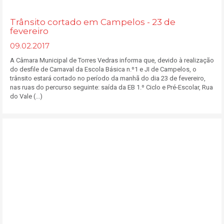
Trânsito cortado em Campelos - 23 de
fevereiro
09.02.2017
A Câmara Municipal de Torres Vedras informa que, devido à realização
do desfile de Carnaval da Escola Básica n.º1 e JI de Campelos, o
trânsito estará cortado no período da manhã do dia 23 de fevereiro,
nas ruas do percurso seguinte: saída da EB 1.º Ciclo e Pré-Escolar, Rua
do Vale (...)