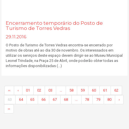
Encerramento temporário do Posto de
Turismo de Torres Vedras
29.11.2016
O Posto de Turismo de Torres Vedras encontra-se encerrado por
motivo de obras até ao dia 30 de novembro. Os interessados em
utilizar os serviços deste espaço devem dirigir-se ao Museu Municipal
Leonel Trindade, na Praça 25 de Abril, onde poderão obter todas as
informações disponibilizadas (...)
‹‹
‹
01
02
03
…
58
59
60
61
62
63
64
65
66
67
68
…
78
79
80
›
››