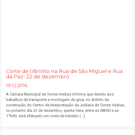
Corte de trânsito na Rua de São Miguel e Rua
da Paz- 22 de dezembro
19.12.2016
A Câmara Municipal de Torres Vedras informa que devido aos
trabalhos de transporte e montagem de grua, no âmbito da
construção do Centro de Interpretação da Judiaria de Torres Vedras,
no próximo dia 22 de dezembro, quinta-feira, entre as 08h00 e as
17h00, será efetuado um corte de trânsito (...)